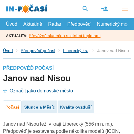
Přejít
na
hlavní
obsah
Úvod
Aktuálně
Radar
Předpověď
Numerický model
Převážně slunečno s letními teplotami
AKTUALITA:
Úvod
Předpověď počasí
Liberecký kraj
Janov nad Nisou
PŘEDPOVĚĎ POČASÍ
Janov nad Nisou
Označit jako domovské město
Počasí
Slunce a Měsíc
Kvalita ovzduší
Janov nad Nisou leží v kraji Liberecký (556 m n. m.).
Předpověď je sestavena podle několika modelů (ICON,