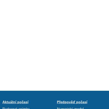
Aktuální počasí
Předpověď počasí
Radarové snímky
Numerický model