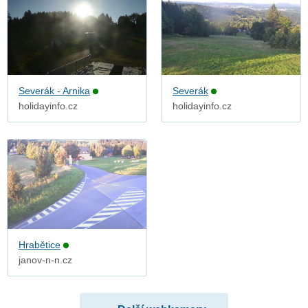
Severák - Arnika
Severák
holidayinfo.cz
holidayinfo.cz
Hrabětice
janov-n-n.cz