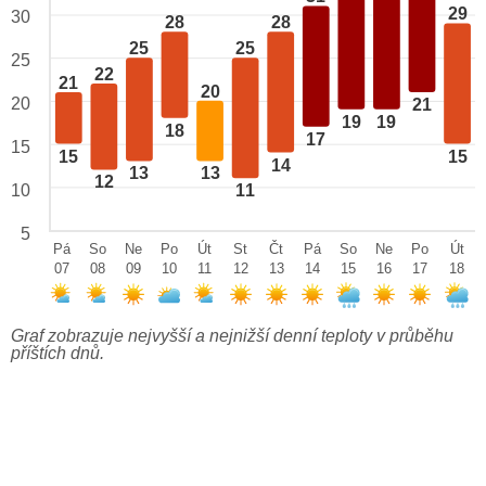
29
30
28
28
25
25
25
22
21
20
20
21
19
19
18
17
15
15
15
14
13
13
12
10
11
5
Pá
So
Ne
Po
Út
St
Čt
Pá
So
Ne
Po
Út
07
08
09
10
11
12
13
14
15
16
17
18
Graf zobrazuje nejvyšší a nejnižší denní teploty v průběhu
příštích dnů.