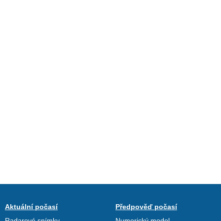
Aktuální počasí
Předpověď počasí
Radarové snímky
Numerický model