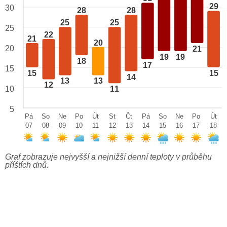
29
30
28
28
25
25
25
22
21
20
20
21
19
19
18
17
15
15
15
14
13
13
12
10
11
5
Pá
So
Ne
Po
Út
St
Čt
Pá
So
Ne
Po
Út
07
08
09
10
11
12
13
14
15
16
17
18
Graf zobrazuje nejvyšší a nejnižší denní teploty v průběhu
příštích dnů.