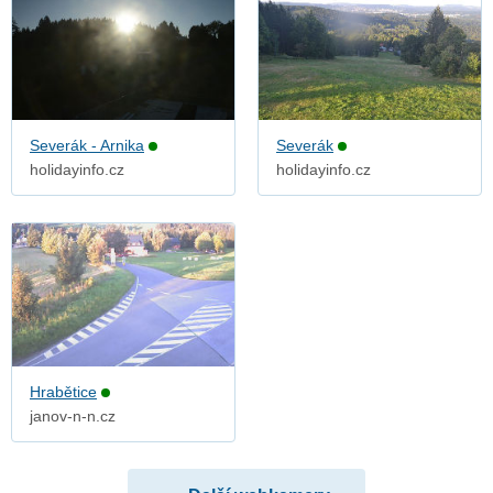
Severák - Arnika
Severák
holidayinfo.cz
holidayinfo.cz
Hrabětice
janov-n-n.cz