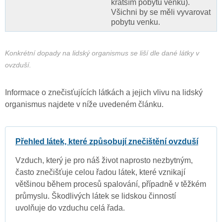
kratším pobytu venku).
Všichni by se měli vyvarovat
pobytu venku.
Konkrétní dopady na lidský organismus se liší dle dané látky v
ovzduší.
Informace o znečisťujících látkách a jejich vlivu na lidský
organismus najdete v níže uvedeném článku.
Přehled látek, které způsobují znečištění ovzduší
Vzduch, který je pro náš život naprosto nezbytným,
často znečišťuje celou řadou látek, které vznikají
většinou během procesů spalování, případně v těžkém
průmyslu. Škodlivých látek se lidskou činností
uvolňuje do vzduchu celá řada.