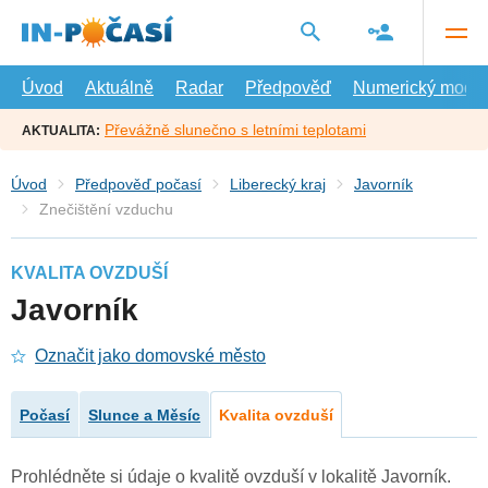
Přejít
na
hlavní
obsah
Úvod
Aktuálně
Radar
Předpověď
Numerický model
Převážně slunečno s letními teplotami
AKTUALITA:
Úvod
Předpověď počasí
Liberecký kraj
Javorník
Znečištění vzduchu
KVALITA OVZDUŠÍ
Javorník
Označit jako domovské město
Počasí
Slunce a Měsíc
Kvalita ovzduší
Prohlédněte si údaje o kvalitě ovzduší v lokalitě Javorník.