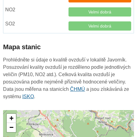
Velmi dobrá
Velmi dobrá
Mapa stanic
Prohlédněte si údaje o kvalitě ovzduší v lokalitě Javorník.
Posuzování kvality ovzduší je rozděleno podle jednotlivých
veličin (PM10, NO2 atd.). Celková kvalita ovzduší je
posuzována podle nejméně příznivě hodnocené veličiny.
Data jsou měřena na stanicích
ČHMÚ
a jsou získáváná ze
systému
ISKO
.
+
−