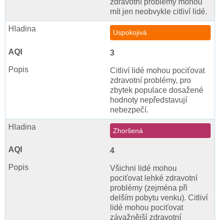
zdravotní problémy mohou
mít jen neobvykle citliví lidé.
Uspokojivá
3
Citliví lidé mohou pociťovat
zdravotní problémy, pro
zbytek populace dosažené
hodnoty nepředstavují
nebezpečí.
Zhoršená
4
Všichni lidé mohou
pociťovat lehké zdravotní
problémy (zejména při
delším pobytu venku). Citliví
lidé mohou pociťovat
závažnější zdravotní