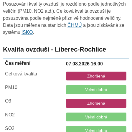
Posuzování kvality ovzduší je rozděleno podle jednotlivých
veličin (PM10, NO2 atd.). Celková kvalita ovzduší je
posuzována podle nejméně příznivě hodnocené veličiny.
Data jsou měřena na stanicích
ČHMÚ
a jsou získáváná ze
systému
ISKO
.
Kvalita ovzduší - Liberec-Rochlice
07.08.2026 16:00
Zhoršená
Velmi dobrá
Zhoršená
Velmi dobrá
Velmi dobrá