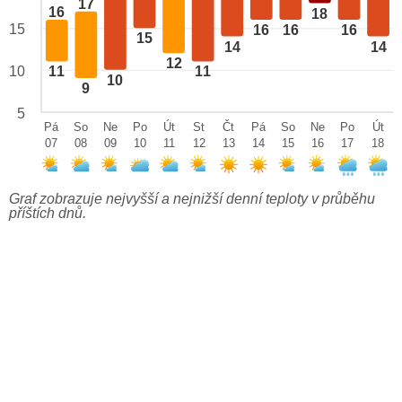
17
16
18
15
16
16
16
15
14
14
12
10
11
11
10
9
5
Pá
So
Ne
Po
Út
St
Čt
Pá
So
Ne
Po
Út
07
08
09
10
11
12
13
14
15
16
17
18
Graf zobrazuje nejvyšší a nejnižší denní teploty v průběhu
příštích dnů.