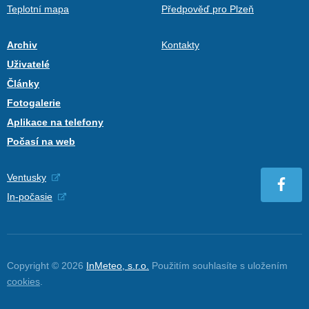
Teplotní mapa
Předpověď pro Plzeň
Archiv
Kontakty
Uživatelé
Články
Fotogalerie
Aplikace na telefony
Počasí na web
Ventusky
In-počasie
Copyright © 2026
InMeteo, s.r.o.
Použitím souhlasíte s uložením
cookies
.