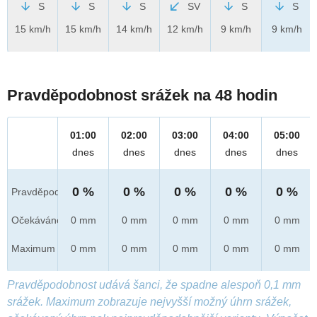
S
S
S
SV
S
S
15 km/h
15 km/h
14 km/h
12 km/h
9 km/h
9 km/h
Pravděpodobnost srážek na 48 hodin
01:00
02:00
03:00
04:00
05:00
dnes
dnes
dnes
dnes
dnes
0 %
0 %
0 %
0 %
0 %
Pravděpod.
Očekáváno
0 mm
0 mm
0 mm
0 mm
0 mm
Maximum
0 mm
0 mm
0 mm
0 mm
0 mm
Pravděpodobnost udává šanci, že spadne alespoň 0,1 mm
srážek. Maximum zobrazuje nejvyšší možný úhrn srážek,