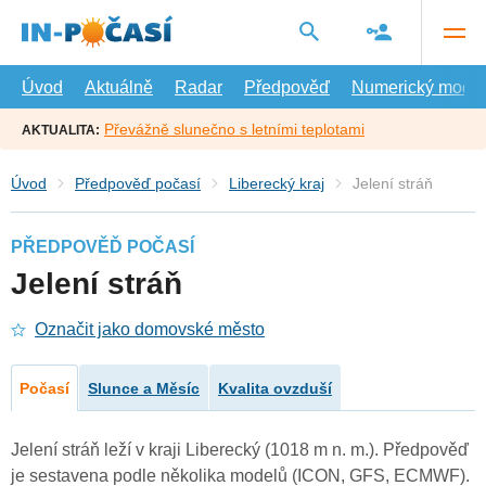
Přejít
na
hlavní
obsah
Úvod
Aktuálně
Radar
Předpověď
Numerický model
Převážně slunečno s letními teplotami
AKTUALITA:
Úvod
Předpověď počasí
Liberecký kraj
Jelení stráň
PŘEDPOVĚĎ POČASÍ
Jelení stráň
Označit jako domovské město
Počasí
Slunce a Měsíc
Kvalita ovzduší
Jelení stráň leží v kraji Liberecký (1018 m n. m.). Předpověď
je sestavena podle několika modelů (ICON, GFS, ECMWF).