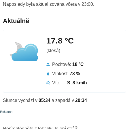
Naposledy byla aktualizována včera v 23:00.
Aktuálně
17.8 °C
(klesá)
Pocitově:
18 °C
Vlhkost:
73 %
Vítr:
S, 8 km/h
Slunce vychází v
05:34
a zapadá v
20:34
Nepřehlédněte z lokality Jelení stráň: