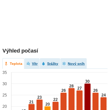
Výhled počasí
Teplota
Vítr
Srážky
Nový sníh
35
30
30
28
27
26
26
24
25
23
22
21
20
20