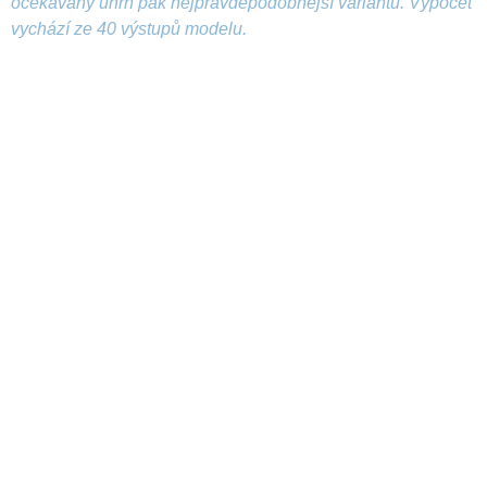
očekávaný úhrn pak nejpravděpodobnější variantu. Výpočet
vychází ze 40 výstupů modelu.