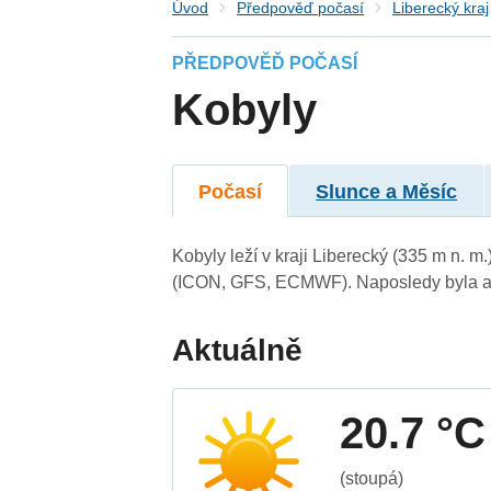
Úvod
Předpověď počasí
Liberecký kraj
PŘEDPOVĚĎ POČASÍ
Kobyly
Počasí
Slunce a Měsíc
Kobyly leží v kraji Liberecký (335 m n. 
(ICON, GFS, ECMWF). Naposledy byla ak
Aktuálně
20.7 °C
(stoupá)