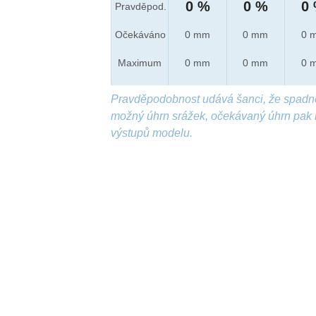
0 %
0 %
0
Pravděpod.
Očekáváno
0 mm
0 mm
0 
Maximum
0 mm
0 mm
0 
Pravděpodobnost udává šanci, že spadn
možný úhrn srážek, očekávaný úhrn pak 
výstupů modelu.