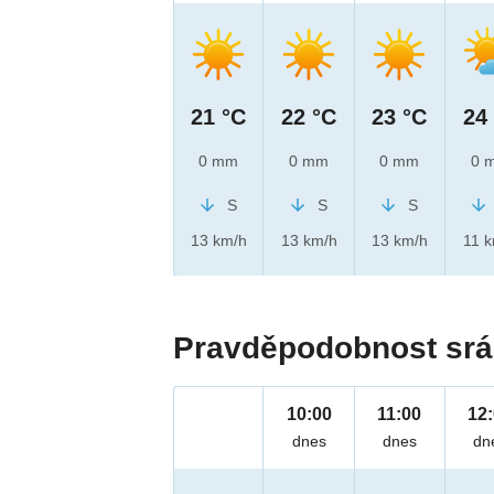
21 °C
22 °C
23 °C
24
0 mm
0 mm
0 mm
0 
S
S
S
13 km/h
13 km/h
13 km/h
11 
Pravděpodobnost srá
10:00
11:00
12
dnes
dnes
dn