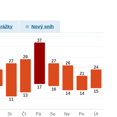
Srážky
Nový sníh
37
29
27
27
26
24
21
17
16
15
14
14
13
11
St
Čt
Pá
So
Ne
Po
Út