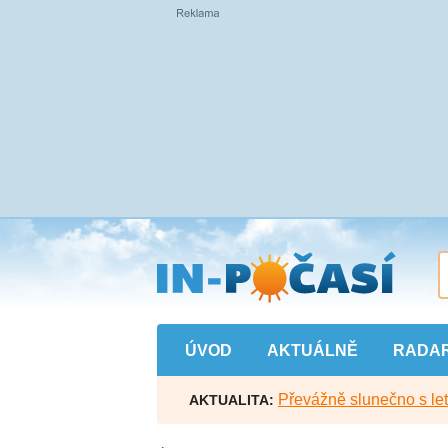
Přejít
na
hlavní
obsah
ÚVOD
AKTUÁLNĚ
RADA
Převážně slunečno s let
AKTUALITA: