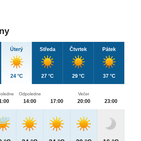
dny
Úterý
Středa
Čtvrtek
Pátek
24 °C
27 °C
29 °C
37 °C
oledne
Odpoledne
Večer
1:00
14:00
17:00
20:00
23:00