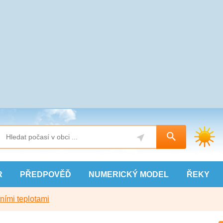
R
PŘEDPOVĚĎ
NUMERICKÝ
MODEL
ŘEKY
ními teplotami