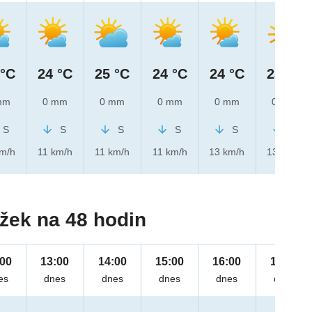
 °C
24 °C
25 °C
24 °C
24 °C
23 °C
mm
0 mm
0 mm
0 mm
0 mm
0 mm
S
S
S
S
S
S
km/h
11 km/h
11 km/h
11 km/h
13 km/h
13 km/h
žek na 48 hodin
:00
13:00
14:00
15:00
16:00
17:00
es
dnes
dnes
dnes
dnes
dnes