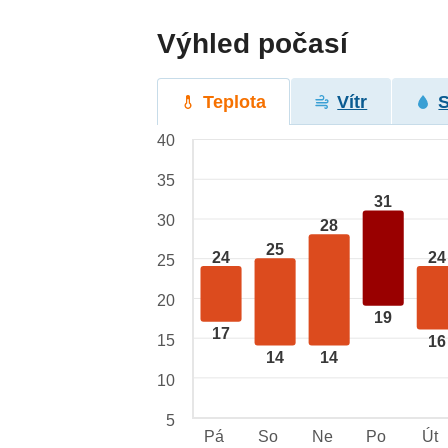
Výhled počasí
Teplota
Vítr
40
35
31
30
28
25
24
24
25
20
19
17
15
16
14
14
10
5
Pá
So
Ne
Po
Út