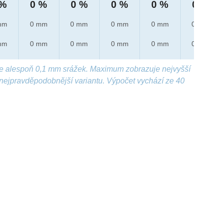
 %
0 %
0 %
0 %
0 %
0 %
mm
0 mm
0 mm
0 mm
0 mm
0 mm
mm
0 mm
0 mm
0 mm
0 mm
0 mm
e alespoň 0,1 mm srážek. Maximum zobrazuje nejvyšší
nejpravděpodobnější variantu. Výpočet vychází ze 40