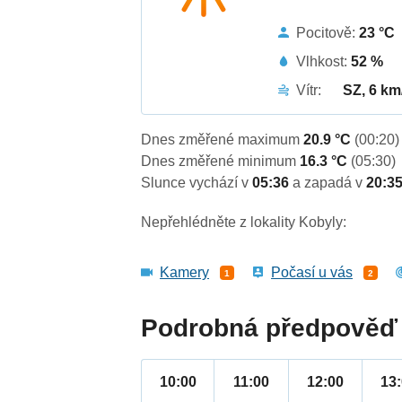
Pocitově:
23 °C
Vlhkost:
52 %
Vítr:
SZ, 6 km
Dnes změřené maximum
20.9 °C
(00:20)
Dnes změřené minimum
16.3 °C
(05:30)
Slunce vychází v
05:36
a zapadá v
20:3
Nepřehlédněte z lokality Kobyly:
Kamery
Počasí u vás
1
2
Podrobná předpověď 
10:00
11:00
12:00
13