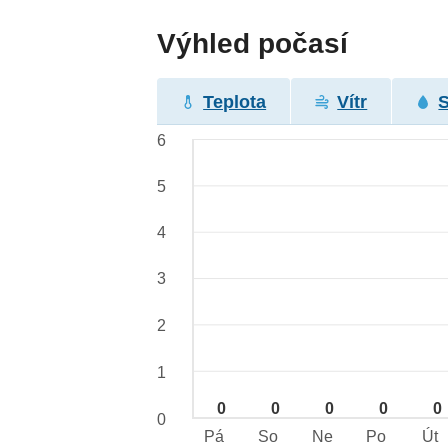
Výhled počasí
Teplota
Vítr
6
5
4
3
2
1
0
0
0
0
0
0
Pá
So
Ne
Po
Út