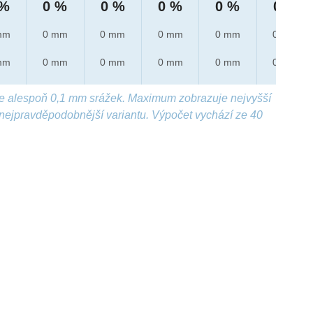
 %
0 %
0 %
0 %
0 %
0 %
mm
0 mm
0 mm
0 mm
0 mm
0 mm
mm
0 mm
0 mm
0 mm
0 mm
0 mm
e alespoň 0,1 mm srážek. Maximum zobrazuje nejvyšší
nejpravděpodobnější variantu. Výpočet vychází ze 40