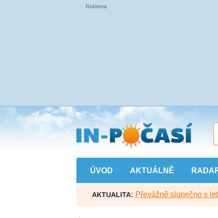
Přejít
na
hlavní
obsah
ÚVOD
AKTUÁLNĚ
RADA
Převážně slunečno s let
AKTUALITA: