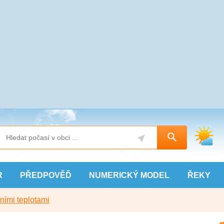
R
PŘEDPOVĚĎ
NUMERICKÝ
MODEL
ŘEKY
ními teplotami