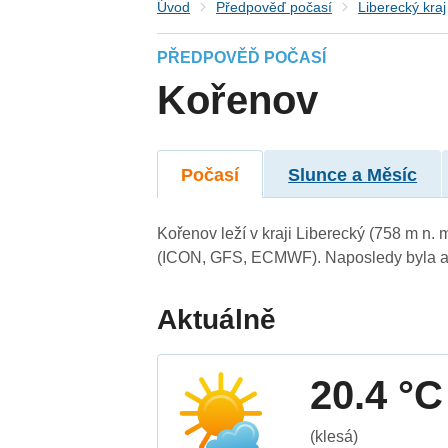
Úvod
Předpověď počasí
Liberecký kraj
PŘEDPOVĚĎ POČASÍ
Kořenov
Počasí
Slunce a Měsíc
Kořenov leží v kraji Liberecký (758 m n.
(ICON, GFS, ECMWF). Naposledy byla ak
Aktuálně
20.4 °C
(klesá)