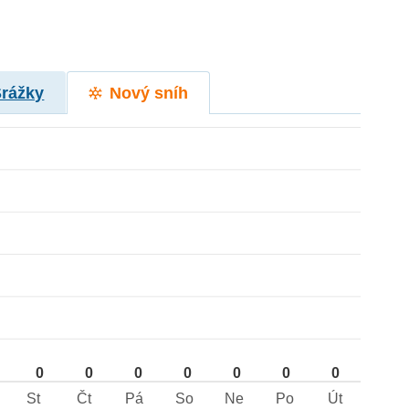
Srážky
Nový sníh
0
0
0
0
0
0
0
St
Čt
Pá
So
Ne
Po
Út