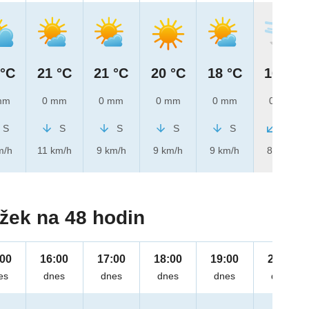
 °C
21 °C
21 °C
20 °C
18 °C
16 °C
mm
0 mm
0 mm
0 mm
0 mm
0 mm
S
S
S
S
S
SV
m/h
11 km/h
9 km/h
9 km/h
9 km/h
8 km/h
žek na 48 hodin
:00
16:00
17:00
18:00
19:00
20:00
es
dnes
dnes
dnes
dnes
dnes