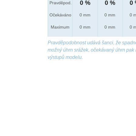
0 %
0 %
0
Pravděpod.
Očekáváno
0 mm
0 mm
0 
Maximum
0 mm
0 mm
0 
Pravděpodobnost udává šanci, že spadn
možný úhrn srážek, očekávaný úhrn pak 
výstupů modelu.