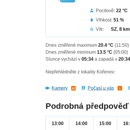
Pocitově:
22 °C
Vlhkost:
51 %
Vítr:
SZ, 8 km
Dnes změřené maximum
20.4 °C
(11:50)
Dnes změřené minimum
13.5 °C
(05:00)
Slunce vychází v
05:34
a zapadá v
20:3
Nepřehlédněte z lokality Kořenov:
Kamery
Počasí u vás
41
1
Podrobná předpověď 
13:00
14:00
15:00
16