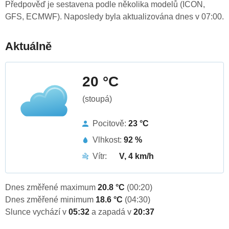
Předpověď je sestavena podle několika modelů (ICON,
GFS, ECMWF). Naposledy byla aktualizována dnes v 07:00.
Aktuálně
20 °C
(stoupá)
Pocitově:
23 °C
Vlhkost:
92 %
Vítr:
V, 4 km/h
Dnes změřené maximum
20.8 °C
(00:20)
Dnes změřené minimum
18.6 °C
(04:30)
Slunce vychází v
05:32
a zapadá v
20:37