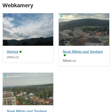
Webkamery
Hejnice
Nové Město pod Smrkem
chmi.cz
fdlnet.cz
Nové Město pod Smrkem