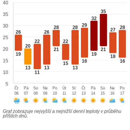
40
35
35
32
29
30
28
28
28
27
26
26
25
22
22
20
20
21
21
19
19
18
15
16
16
15
13
13
13
10
11
5
Čt
Pá
So
Ne
Po
Út
St
Čt
Pá
So
Ne
Po
06
07
08
09
10
11
12
13
14
15
16
17
Graf zobrazuje nejvyšší a nejnižší denní teploty v průběhu
příštích dnů.