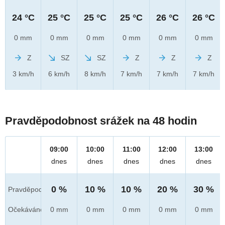
24 °C
25 °C
25 °C
25 °C
26 °C
26 °C
0 mm
0 mm
0 mm
0 mm
0 mm
0 mm
Z
SZ
SZ
Z
Z
Z
3 km/h
6 km/h
8 km/h
7 km/h
7 km/h
7 km/h
Pravděpodobnost srážek na 48 hodin
09:00
10:00
11:00
12:00
13:00
dnes
dnes
dnes
dnes
dnes
0 %
10 %
10 %
20 %
30 %
Pravděpod.
Očekáváno
0 mm
0 mm
0 mm
0 mm
0 mm