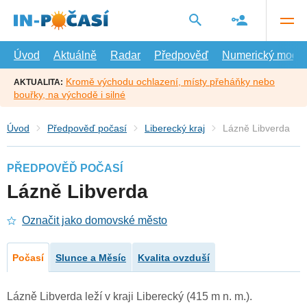
Přejít
na
hlavní
obsah
Úvod
Aktuálně
Radar
Předpověď
Numerický model
Kromě východu ochlazení, místy přeháňky nebo
AKTUALITA:
bouřky, na východě i silné
Úvod
Předpověď počasí
Liberecký kraj
Lázně Libverda
PŘEDPOVĚĎ POČASÍ
Lázně Libverda
Označit jako domovské město
Počasí
Slunce a Měsíc
Kvalita ovzduší
Lázně Libverda leží v kraji Liberecký (415 m n. m.).