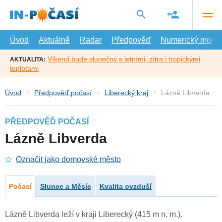
Přejít
na
hlavní
obsah
Úvod
Aktuálně
Radar
Předpověď
Numerický model
Víkend bude slunečný s letními, zítra i tropickými
AKTUALITA:
teplotami
Úvod
Předpověď počasí
Liberecký kraj
Lázně Libverda
PŘEDPOVĚĎ POČASÍ
Lázně Libverda
Označit jako domovské město
Počasí
Slunce a Měsíc
Kvalita ovzduší
Lázně Libverda leží v kraji Liberecký (415 m n. m.).