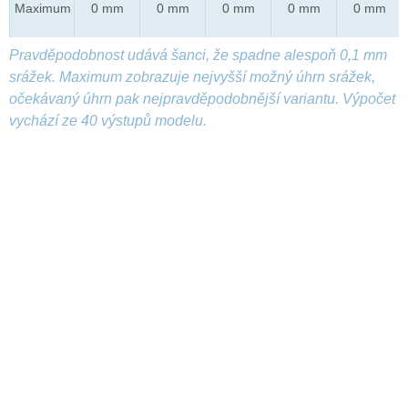
Maximum
0 mm
0 mm
0 mm
0 mm
0 mm
Pravděpodobnost udává šanci, že spadne alespoň 0,1 mm
srážek. Maximum zobrazuje nejvyšší možný úhrn srážek,
očekávaný úhrn pak nejpravděpodobnější variantu. Výpočet
vychází ze 40 výstupů modelu.