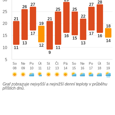
28
27
27
26
25
25
25
22
21
21
20
19
18
17
17
15
16
16
15
14
13
13
12
10
11
11
9
5
So
Ne
Po
Út
St
Čt
Pá
So
Ne
Po
Út
St
08
09
10
11
12
13
14
15
16
17
18
19
Graf zobrazuje nejvyšší a nejnižší denní teploty v průběhu
příštích dnů.