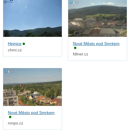
Hejnice
Nové Město pod Smrkem
chmi.cz
fdlnet.cz
Nové Město pod Smrkem
nmps.cz