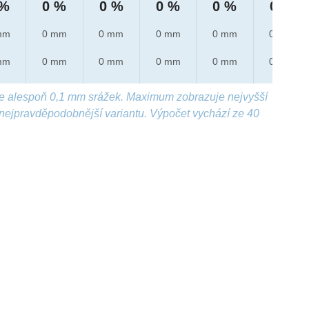
 %
0 %
0 %
0 %
0 %
0 %
mm
0 mm
0 mm
0 mm
0 mm
0 mm
mm
0 mm
0 mm
0 mm
0 mm
0 mm
e alespoň 0,1 mm srážek. Maximum zobrazuje nejvyšší
nejpravděpodobnější variantu. Výpočet vychází ze 40