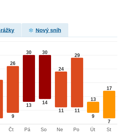
Srážky
Nový sníh
30
30
29
26
24
17
13
14
13
11
11
9
9
7
Čt
Pá
So
Ne
Po
Út
St