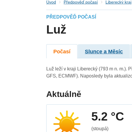
Úvod
Předpověď počasí
Liberecký kraj
PŘEDPOVĚĎ POČASÍ
Luž
Počasí
Slunce a Měsíc
Luž leží v kraji Liberecký (793 m n. m.)
GFS, ECMWF). Naposledy byla aktualizo
Aktuálně
5.2 °C
(stoupá)