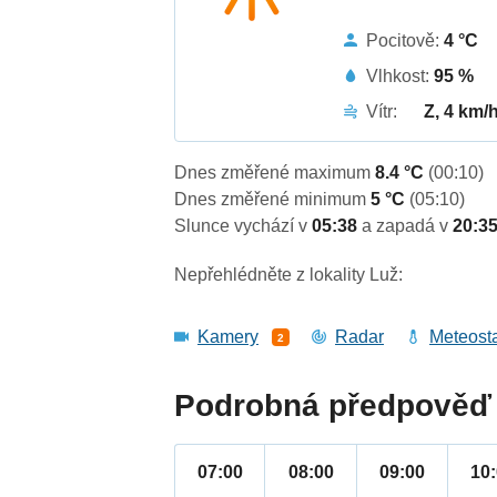
Pocitově:
4 °C
Vlhkost:
95 %
Vítr:
Z, 4 km/
Dnes změřené maximum
8.4 °C
(00:10)
Dnes změřené minimum
5 °C
(05:10)
Slunce vychází v
05:38
a zapadá v
20:3
Nepřehlédněte z lokality Luž:
Kamery
Radar
Meteost
2
Podrobná předpověď 
07:00
08:00
09:00
10