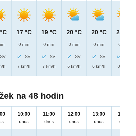
 °C
17 °C
19 °C
20 °C
20 °C
21 °C
mm
0 mm
0 mm
0 mm
0 mm
0 mm
SV
SV
SV
SV
SV
SV
m/h
7 km/h
7 km/h
6 km/h
6 km/h
8 km/h
žek na 48 hodin
:00
10:00
11:00
12:00
13:00
14:00
es
dnes
dnes
dnes
dnes
dnes