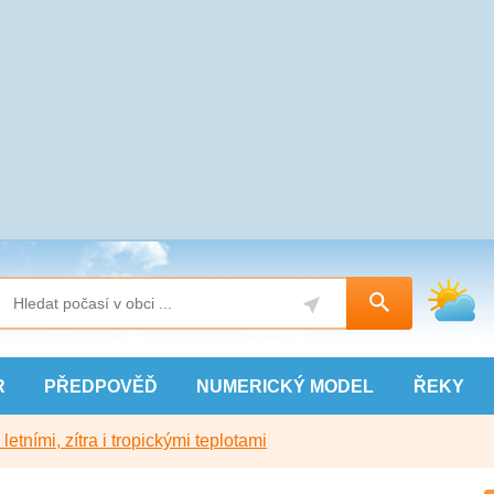
R
PŘEDPOVĚĎ
NUMERICKÝ
MODEL
ŘEKY
etními, zítra i tropickými teplotami