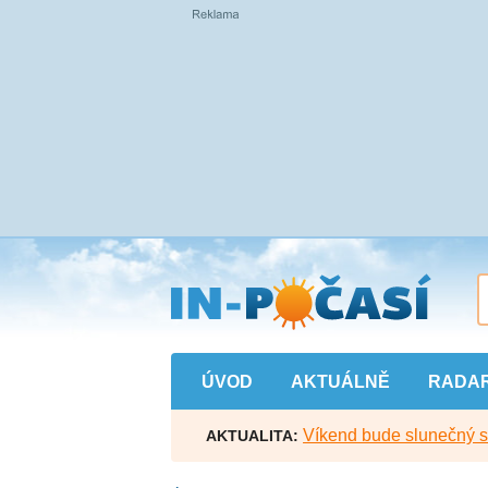
Přejít
na
hlavní
obsah
ÚVOD
AKTUÁLNĚ
RADA
Víkend bude slunečný s l
AKTUALITA: