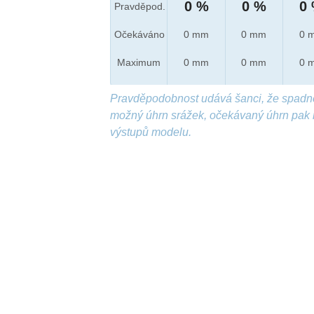
0 %
0 %
0
Pravděpod.
Očekáváno
0 mm
0 mm
0 
Maximum
0 mm
0 mm
0 
Pravděpodobnost udává šanci, že spadn
možný úhrn srážek, očekávaný úhrn pak 
výstupů modelu.