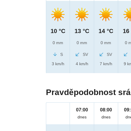
10 °C
13 °C
14 °C
16
0 mm
0 mm
0 mm
0 
S
SV
SV
3 km/h
4 km/h
7 km/h
9 k
Pravděpodobnost srá
07:00
08:00
09
dnes
dnes
dn