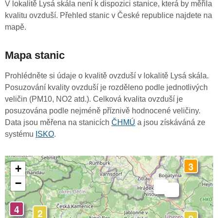
V lokalitě Lysá skála není k dispozici stanice, která by měřila
kvalitu ovzduší. Přehled stanic v České republice najdete na
mapě.
Mapa stanic
Prohlédněte si údaje o kvalitě ovzduší v lokalitě Lysá skála.
Posuzování kvality ovzduší je rozděleno podle jednotlivých
veličin (PM10, NO2 atd.). Celková kvalita ovzduší je
posuzována podle nejméně příznivě hodnocené veličiny.
Data jsou měřena na stanicích
ČHMÚ
a jsou získáváná ze
systému
ISKO
.
3
+
−
-
-
4
2