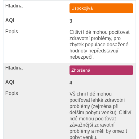
Uspokojivá
3
Citliví lidé mohou pociťovat
zdravotní problémy, pro
zbytek populace dosažené
hodnoty nepředstavují
nebezpečí.
Zhoršená
4
Všichni lidé mohou
pociťovat lehké zdravotní
problémy (zejména při
delším pobytu venku). Citliví
lidé mohou pociťovat
závažnější zdravotní
problémy a měli by omezit
pobyt venku.