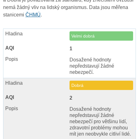
nemá žádný vliv na lidský organismus. Data jsou měřena
stanicemi
ČHMÚ
.
Velmi dobrá
1
Dosažené hodnoty
nepředstavují žádné
nebezpečí.
Dobrá
2
Dosažené hodnoty
nepředstavují žádné
nebezpečí pro většinu lidí,
zdravotní problémy mohou
mít jen neobvykle citliví lidé.