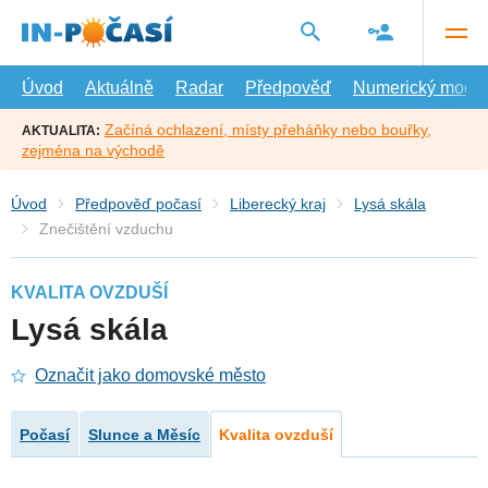
Přejít
na
hlavní
obsah
Úvod
Aktuálně
Radar
Předpověď
Numerický model
Začíná ochlazení, místy přeháňky nebo bouřky,
AKTUALITA:
zejména na východě
Úvod
Předpověď počasí
Liberecký kraj
Lysá skála
Znečištění vzduchu
KVALITA OVZDUŠÍ
Lysá skála
Označit jako domovské město
Počasí
Slunce a Měsíc
Kvalita ovzduší