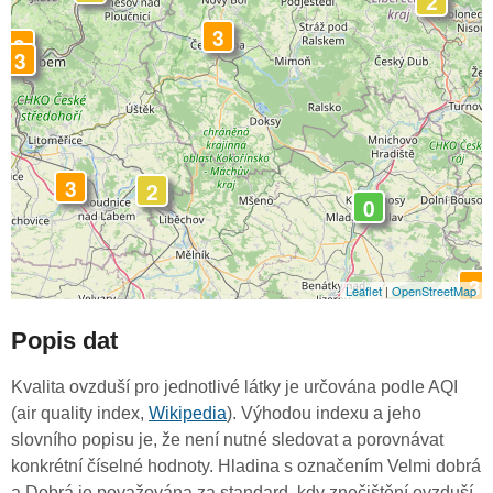
2
3
3
3
3
2
0
3
Leaflet
|
OpenStreetMap
Popis dat
Kvalita ovzduší pro jednotlivé látky je určována podle AQI
(air quality index,
Wikipedia
). Výhodou indexu a jeho
slovního popisu je, že není nutné sledovat a porovnávat
konkrétní číselné hodnoty. Hladina s označením Velmi dobrá
a Dobrá je považována za standard, kdy znečištění ovzduší