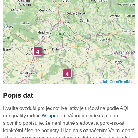
4
4
Leaflet
|
OpenStreetMap
Popis dat
Kvalita ovzduší pro jednotlivé látky je určována podle AQI
(air quality index,
Wikipedia
). Výhodou indexu a jeho
slovního popisu je, že není nutné sledovat a porovnávat
konkrétní číselné hodnoty. Hladina s označením Velmi dobrá
a Dobrá je považována za standard, kdy znečištění ovzduší