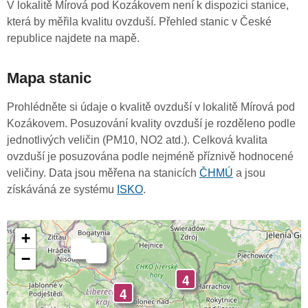
V lokalitě Mírová pod Kozákovem není k dispozici stanice,
která by měřila kvalitu ovzduší. Přehled stanic v České
republice najdete na mapě.
Mapa stanic
Prohlédněte si údaje o kvalitě ovzduší v lokalitě Mírová pod
Kozákovem. Posuzování kvality ovzduší je rozděleno podle
jednotlivých veličin (PM10, NO2 atd.). Celková kvalita
ovzduší je posuzována podle nejméně příznivě hodnocené
veličiny. Data jsou měřena na stanicích
ČHMÚ
a jsou
získáváná ze systému
ISKO
.
+
-
-
−
4
4