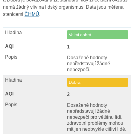
nemá žádný vliv na lidský organismus. Data jsou měřena
stanicemi
ČHMÚ
.
Velmi dobrá
1
Dosažené hodnoty
nepředstavují žádné
nebezpečí.
Dobrá
2
Dosažené hodnoty
nepředstavují žádné
nebezpečí pro většinu lidí,
zdravotní problémy mohou
mít jen neobvykle citliví lidé.