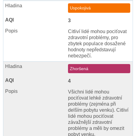
Uspokojivá
3
Citliví lidé mohou pociťovat
zdravotní problémy, pro
zbytek populace dosažené
hodnoty nepředstavují
nebezpečí.
Zhoršená
4
Všichni lidé mohou
pociťovat lehké zdravotní
problémy (zejména při
delším pobytu venku). Citliví
lidé mohou pociťovat
závažnější zdravotní
problémy a měli by omezit
pobyt venku.