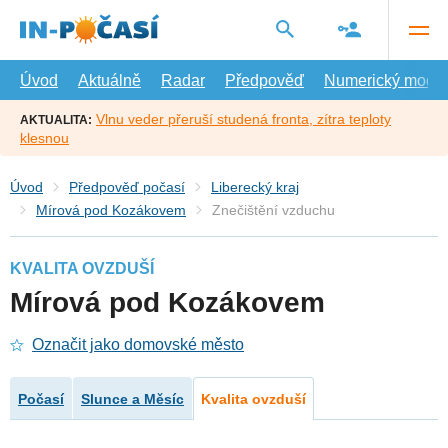
Přejít
na
hlavní
obsah
Úvod
Aktuálně
Radar
Předpověď
Numerický model
Vlnu veder přeruší studená fronta, zítra teploty
AKTUALITA:
klesnou
Úvod
Předpověď počasí
Liberecký kraj
Mírová pod Kozákovem
Znečištění vzduchu
KVALITA OVZDUŠÍ
Mírová pod Kozákovem
Označit jako domovské město
Počasí
Slunce a Měsíc
Kvalita ovzduší