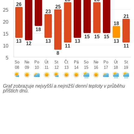
26
25
25
23
21
20
18
18
15
15
15
15
13
13
13
13
12
10
11
11
8
5
So
Ne
Po
Út
St
Čt
Pá
So
Ne
Po
Út
St
08
09
10
11
12
13
14
15
16
17
18
19
Graf zobrazuje nejvyšší a nejnižší denní teploty v průběhu
příštích dnů.