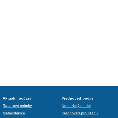
Aktuální počasí
Předpověď počasí
Radarové snímky
Numerický model
Meteostanice
Předpověď pro Prahu