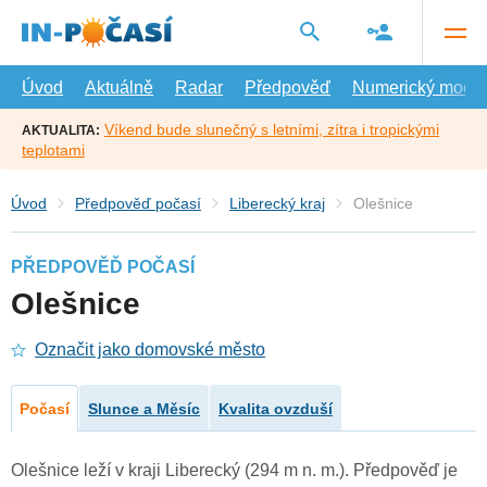
Přejít
na
hlavní
obsah
Úvod
Aktuálně
Radar
Předpověď
Numerický model
Víkend bude slunečný s letními, zítra i tropickými
AKTUALITA:
teplotami
Úvod
Předpověď počasí
Liberecký kraj
Olešnice
PŘEDPOVĚĎ POČASÍ
Olešnice
Označit jako domovské město
Počasí
Slunce a Měsíc
Kvalita ovzduší
Olešnice leží v kraji Liberecký (294 m n. m.). Předpověď je