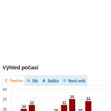
Výhled počasí
Teplota
Vítr
Srážky
Nový sníh
40
35
34
35
32
32
30
30
28
28