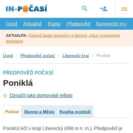
Přejít
na
hlavní
obsah
Úvod
Aktuálně
Radar
Předpověď
Numerický model
Víkend bude slunečný s letními, zítra i tropickými
AKTUALITA:
teplotami
Úvod
Předpověď počasí
Liberecký kraj
Poniklá
PŘEDPOVĚĎ POČASÍ
Poniklá
Označit jako domovské město
Počasí
Slunce a Měsíc
Kvalita ovzduší
Poniklá leží v kraji Liberecký (498 m n. m.). Předpověď je