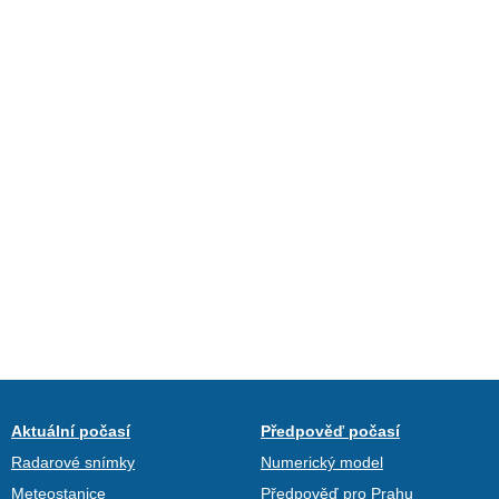
Aktuální počasí
Předpověď počasí
Radarové snímky
Numerický model
Meteostanice
Předpověď pro Prahu