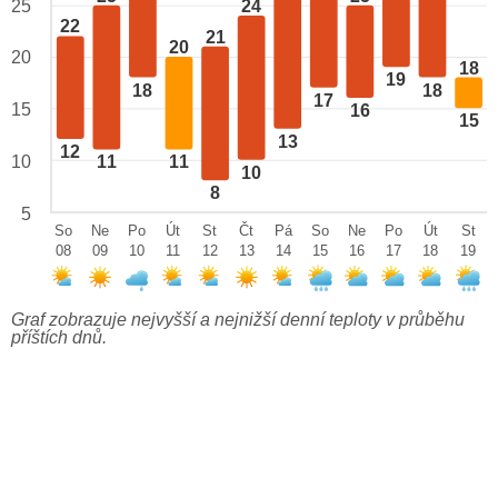
24
25
22
21
20
20
18
19
18
18
17
15
16
15
13
12
10
11
11
10
8
5
So
Ne
Po
Út
St
Čt
Pá
So
Ne
Po
Út
St
08
09
10
11
12
13
14
15
16
17
18
19
Graf zobrazuje nejvyšší a nejnižší denní teploty v průběhu
příštích dnů.