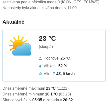
sestavena podle několika modelů (ICON, GFS, ECMWF).
Naposledy byla aktualizována dnes v 11:00.
Aktuálně
23 °C
(stoupá)
Pocitově:
25 °C
Vlhkost:
52 %
Vítr:
JZ, 5 km/h
Dnes změřené maximum
23 °C
(11:21)
Dnes změřené minimum
10.1 °C
(03:23)
Slunce vychází v
05:35
a zapadá v
20:32