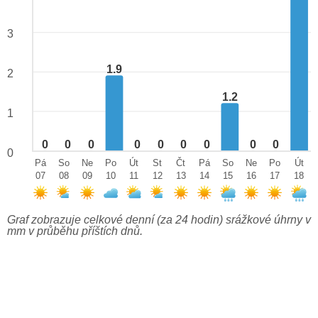
3
1.9
2
1.2
1
0
0
0
0
0
0
0
0
0
0
Pá
So
Ne
Po
Út
St
Čt
Pá
So
Ne
Po
Út
07
08
09
10
11
12
13
14
15
16
17
18
Graf zobrazuje celkové denní (za 24 hodin) srážkové úhrny v
mm v průběhu příštích dnů.