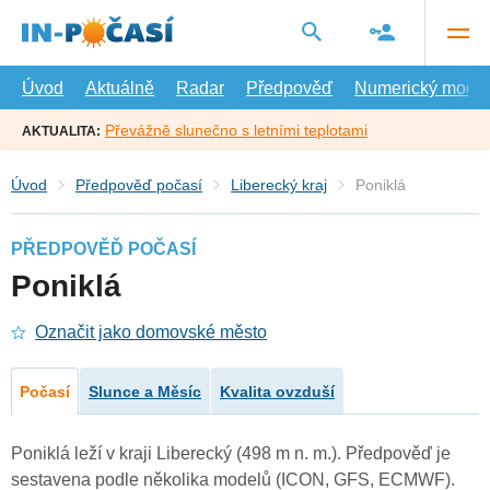
Přejít
na
hlavní
obsah
Úvod
Aktuálně
Radar
Předpověď
Numerický model
Převážně slunečno s letními teplotami
AKTUALITA:
Úvod
Předpověď počasí
Liberecký kraj
Poniklá
PŘEDPOVĚĎ POČASÍ
Poniklá
Označit jako domovské město
Počasí
Slunce a Měsíc
Kvalita ovzduší
Poniklá leží v kraji Liberecký (498 m n. m.). Předpověď je
sestavena podle několika modelů (ICON, GFS, ECMWF).