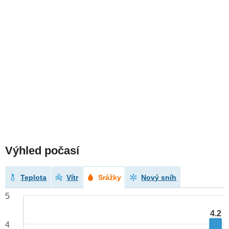
Výhled počasí
Teplota
Vítr
Srážky
Nový sníh
5
4.2
4