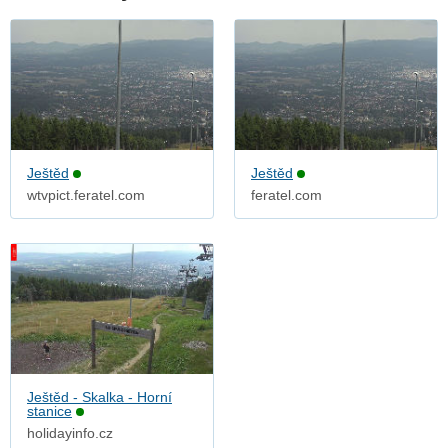
Ještěd
Ještěd
wtvpict.feratel.com
feratel.com
Ještěd - Skalka - Horní
stanice
holidayinfo.cz