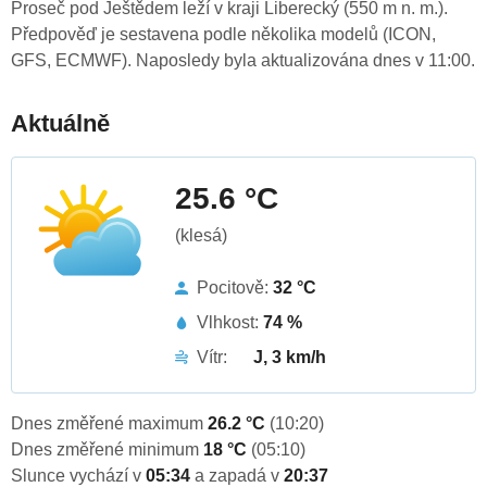
Proseč pod Ještědem leží v kraji Liberecký (550 m n. m.).
Předpověď je sestavena podle několika modelů (ICON,
GFS, ECMWF). Naposledy byla aktualizována dnes v 11:00.
Aktuálně
25.6 °C
(klesá)
Pocitově:
32 °C
Vlhkost:
74 %
Vítr:
J, 3 km/h
Dnes změřené maximum
26.2 °C
(10:20)
Dnes změřené minimum
18 °C
(05:10)
Slunce vychází v
05:34
a zapadá v
20:37