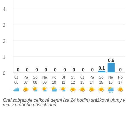
4
3
2
1
0.6
0.1
0
0
0
0
0
0
0
0
0
0
0
Čt
Pá
So
Ne
Po
Út
St
Čt
Pá
So
Ne
Po
06
07
08
09
10
11
12
13
14
15
16
17
Graf zobrazuje celkové denní (za 24 hodin) srážkové úhrny v
mm v průběhu příštích dnů.