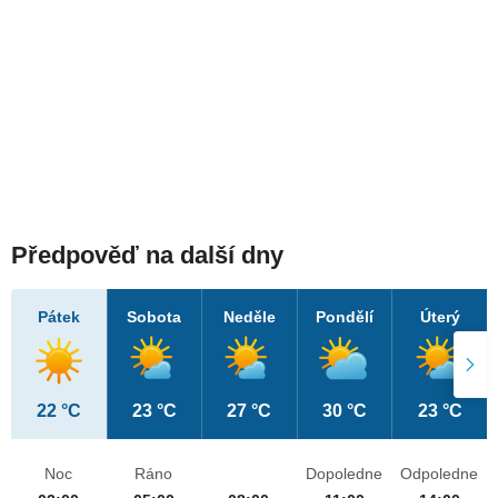
Předpověď na další dny
Pátek
Sobota
Neděle
Pondělí
Úterý
22 °C
23 °C
27 °C
30 °C
23 °C
Noc
Ráno
Dopoledne
Odpoledne