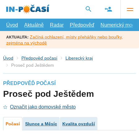
Přejít
na
hlavní
obsah
Úvod
Aktuálně
Radar
Předpověď
Numerický model
Začíná ochlazení, místy přeháňky nebo bouřky,
AKTUALITA:
zejména na východě
Úvod
Předpověď počasí
Liberecký kraj
Proseč pod Ještědem
PŘEDPOVĚĎ POČASÍ
Proseč pod Ještědem
Označit jako domovské město
Počasí
Slunce a Měsíc
Kvalita ovzduší