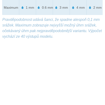
Maximum
1 mm
0.6 mm
3 mm
4 mm
2 mm
Pravděpodobnost udává šanci, že spadne alespoň 0,1 mm
srážek. Maximum zobrazuje nejvyšší možný úhrn srážek,
očekávaný úhrn pak nejpravděpodobnější variantu. Výpočet
vychází ze 40 výstupů modelu.