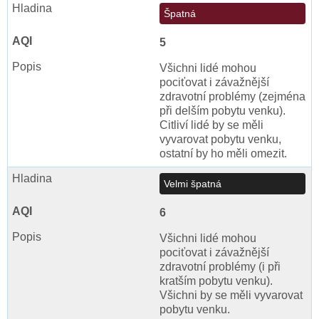
Špatná
5
Všichni lidé mohou
pociťovat i závažnější
zdravotní problémy (zejména
při delším pobytu venku).
Citliví lidé by se měli
vyvarovat pobytu venku,
ostatní by ho měli omezit.
Velmi špatná
6
Všichni lidé mohou
pociťovat i závažnější
zdravotní problémy (i při
kratším pobytu venku).
Všichni by se měli vyvarovat
pobytu venku.