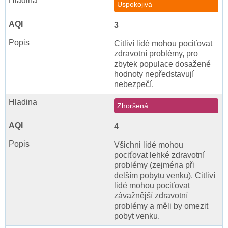
Uspokojivá
3
Citliví lidé mohou pociťovat
zdravotní problémy, pro
zbytek populace dosažené
hodnoty nepředstavují
nebezpečí.
Zhoršená
4
Všichni lidé mohou
pociťovat lehké zdravotní
problémy (zejména při
delším pobytu venku). Citliví
lidé mohou pociťovat
závažnější zdravotní
problémy a měli by omezit
pobyt venku.