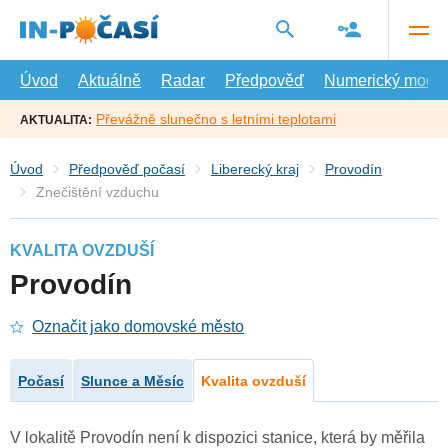
Přejít
na
hlavní
obsah
Úvod
Aktuálně
Radar
Předpověď
Numerický model
Převážně slunečno s letními teplotami
AKTUALITA:
Úvod
Předpověď počasí
Liberecký kraj
Provodín
Znečištění vzduchu
KVALITA OVZDUŠÍ
Provodín
Označit jako domovské město
Počasí
Slunce a Měsíc
Kvalita ovzduší
V lokalitě Provodín není k dispozici stanice, která by měřila