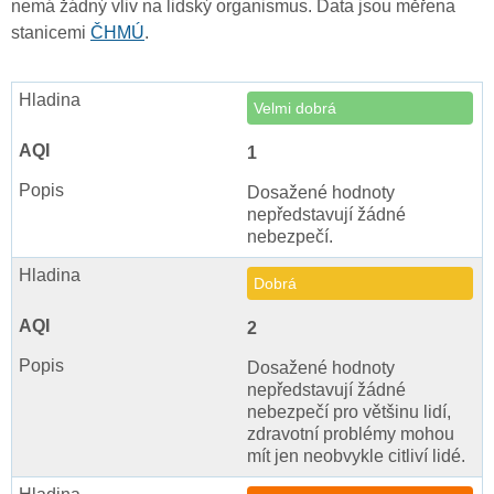
nemá žádný vliv na lidský organismus. Data jsou měřena
stanicemi
ČHMÚ
.
Velmi dobrá
1
Dosažené hodnoty
nepředstavují žádné
nebezpečí.
Dobrá
2
Dosažené hodnoty
nepředstavují žádné
nebezpečí pro většinu lidí,
zdravotní problémy mohou
mít jen neobvykle citliví lidé.