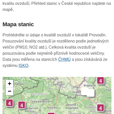
kvalitu ovzduší. Přehled stanic v České republice najdete na
mapě.
Mapa stanic
Prohlédněte si údaje o kvalitě ovzduší v lokalitě Provodín.
Posuzování kvality ovzduší je rozděleno podle jednotlivých
veličin (PM10, NO2 atd.). Celková kvalita ovzduší je
posuzována podle nejméně příznivě hodnocené veličiny.
Data jsou měřena na stanicích
ČHMÚ
a jsou získáváná ze
systému
ISKO
.
4
+
−
-
-
4
4
4