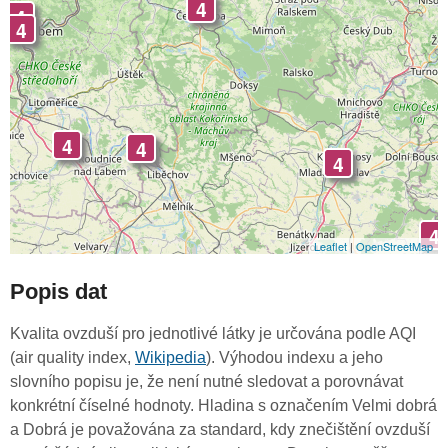
4
4
4
4
4
4
4
Leaflet
|
OpenStreetMap
Popis dat
Kvalita ovzduší pro jednotlivé látky je určována podle AQI
(air quality index,
Wikipedia
). Výhodou indexu a jeho
slovního popisu je, že není nutné sledovat a porovnávat
konkrétní číselné hodnoty. Hladina s označením Velmi dobrá
a Dobrá je považována za standard, kdy znečištění ovzduší