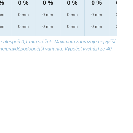
 %
0 %
0 %
0 %
0 %
0 %
mm
0 mm
0 mm
0 mm
0 mm
0 mm
mm
0 mm
0 mm
0 mm
0 mm
0 mm
e alespoň 0,1 mm srážek. Maximum zobrazuje nejvyšší
nejpravděpodobnější variantu. Výpočet vychází ze 40