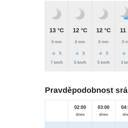
13 °C
12 °C
12 °C
11
0 mm
0 mm
0 mm
0 
S
S
S
7 km/h
5 km/h
5 km/h
3 k
Pravděpodobnost srá
02:00
03:00
04
dnes
dnes
dn