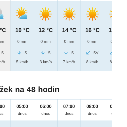
 °C
10 °C
12 °C
14 °C
16 °C
18 °C
mm
0 mm
0 mm
0 mm
0 mm
0 mm
S
S
S
S
SV
SV
m/h
5 km/h
3 km/h
7 km/h
8 km/h
8 km/h
žek na 48 hodin
:00
05:00
06:00
07:00
08:00
09:00
es
dnes
dnes
dnes
dnes
dnes