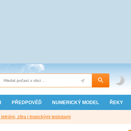
R
PŘEDPOVĚĎ
NUMERICKÝ
MODEL
ŘEKY
etními, zítra i tropickými teplotami