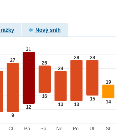
Srážky
Nový sníh
31
28
28
27
26
24
19
16
15
14
13
13
12
9
Čt
Pá
So
Ne
Po
Út
St