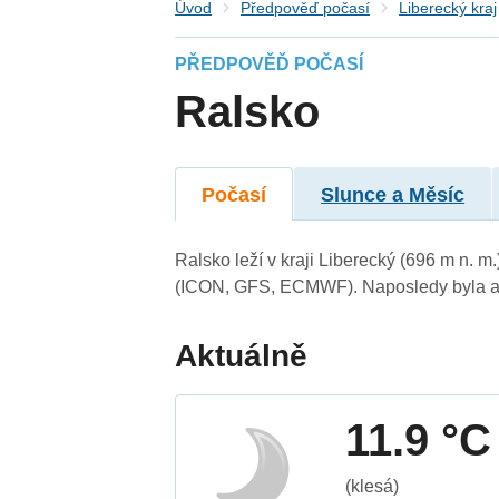
Úvod
Předpověď počasí
Liberecký kraj
PŘEDPOVĚĎ POČASÍ
Ralsko
Počasí
Slunce a Měsíc
Ralsko leží v kraji Liberecký (696 m n. 
(ICON, GFS, ECMWF). Naposledy byla ak
Aktuálně
11.9 °C
(klesá)