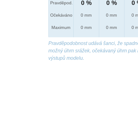
0 %
0 %
0
Pravděpod.
Očekáváno
0 mm
0 mm
0 
Maximum
0 mm
0 mm
0 
Pravděpodobnost udává šanci, že spadn
možný úhrn srážek, očekávaný úhrn pak 
výstupů modelu.