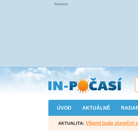
Přejít
na
hlavní
obsah
ÚVOD
AKTUÁLNĚ
RADA
Víkend bude slunečný s l
AKTUALITA: