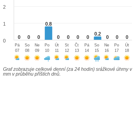
2
0.8
1
0.2
0
0
0
0
0
0
0
0
0
0
0
Pá
So
Ne
Po
Út
St
Čt
Pá
So
Ne
Po
Út
07
08
09
10
11
12
13
14
15
16
17
18
Graf zobrazuje celkové denní (za 24 hodin) srážkové úhrny v
mm v průběhu příštích dnů.