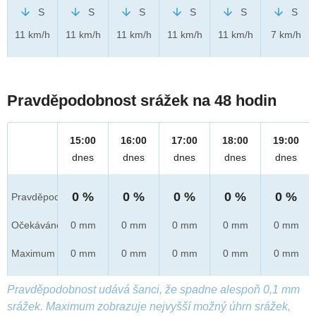
S
S
S
S
S
S
11 km/h
11 km/h
11 km/h
11 km/h
11 km/h
7 km/h
Pravděpodobnost srážek na 48 hodin
15:00
16:00
17:00
18:00
19:00
dnes
dnes
dnes
dnes
dnes
0 %
0 %
0 %
0 %
0 %
Pravděpod.
Očekáváno
0 mm
0 mm
0 mm
0 mm
0 mm
Maximum
0 mm
0 mm
0 mm
0 mm
0 mm
Pravděpodobnost udává šanci, že spadne alespoň 0,1 mm
srážek. Maximum zobrazuje nejvyšší možný úhrn srážek,