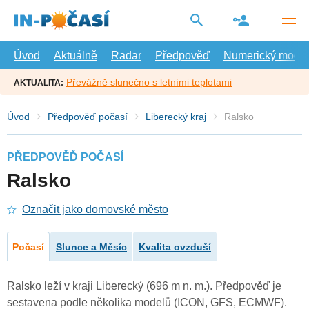
Přejít
na
hlavní
obsah
Úvod
Aktuálně
Radar
Předpověď
Numerický model
Převážně slunečno s letními teplotami
AKTUALITA:
Úvod
Předpověď počasí
Liberecký kraj
Ralsko
PŘEDPOVĚĎ POČASÍ
Ralsko
Označit jako domovské město
Počasí
Slunce a Měsíc
Kvalita ovzduší
Ralsko leží v kraji Liberecký (696 m n. m.). Předpověď je
sestavena podle několika modelů (ICON, GFS, ECMWF).