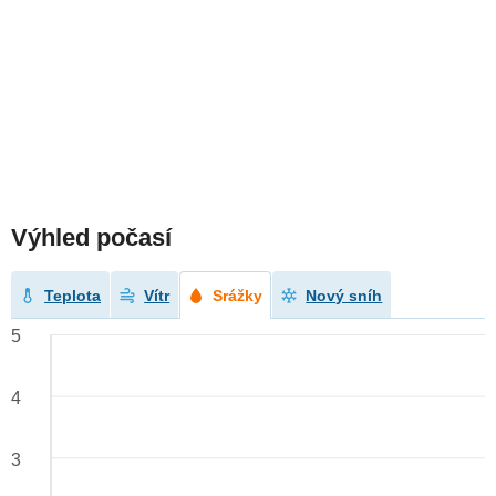
Výhled počasí
Teplota
Vítr
Srážky
Nový sníh
5
4
3