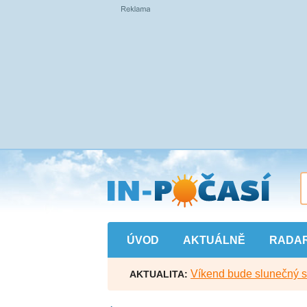
Přejít
na
hlavní
obsah
ÚVOD
AKTUÁLNĚ
RADA
Víkend bude slunečný s l
AKTUALITA: