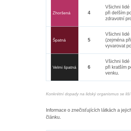
Všichni lid
4
při delším p
Zhoršená
zdravotní pr
Všichni lidé
5
(zejména při
Špatná
vyvarovat po
Všichni lidé
6
při kratším 
Velmi špatná
venku.
Konkrétní dopady na lidský organismus se liší 
Informace o znečisťujících látkách a jej
článku.