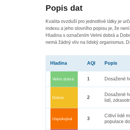
Popis dat
3
2
Kvalita ovzduší pro jednotlivé látky je ur
indexu a jeho slovního popisu je, že není
Hladina s označením Velmi dobrá a Dobrá
nemá žádný vliv na lidský organismus. 
3
Hladina
AQI
Popis
2
1
Dosažené ho
Velmi dobrá
-
2
2
Dosažené ho
2
Dobrá
lidí, zdravot
Citliví lidé
3
Uspokojivá
populace do