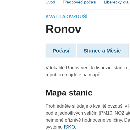
Úvod
Předpověď počasí
Liberecký kraj
KVALITA OVZDUŠÍ
Ronov
Počasí
Slunce a Měsíc
V lokalitě Ronov není k dispozici stanice
republice najdete na mapě.
Mapa stanic
Prohlédněte si údaje o kvalitě ovzduší v 
podle jednotlivých veličin (PM10, NO2 at
nejméně příznivě hodnocené veličiny. Da
systému
ISKO
.