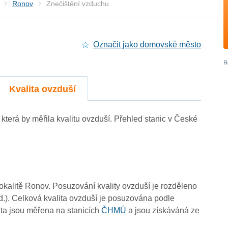
Ronov
Znečištění vzduchu
Označit jako domovské město
Kvalita ovzduší
, která by měřila kvalitu ovzduší. Přehled stanic v České
lokalitě Ronov. Posuzování kvality ovzduší je rozděleno
d.). Celková kvalita ovzduší je posuzována podle
ta jsou měřena na stanicích
ČHMÚ
a jsou získáváná ze