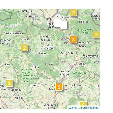
2
-
-
2
3
2
2
3
2
Leaflet
|
OpenStreetMap