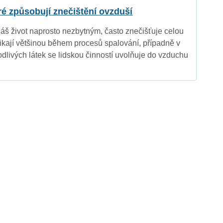
eré způsobují znečištění ovzduší
náš život naprosto nezbytným, často znečišťuje celou
nikají většinou během procesů spalování, případně v
dlivých látek se lidskou činností uvolňuje do vzduchu