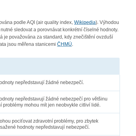
2
2
2
čována podle AQI (air quality index,
Wikipedia
). Výhodou
-
2
3
2
3
3
2
 nutné sledovat a porovnávat konkrétní číselné hodnoty.
2
2
2
 je považována za standard, kdy znečištění ovzduší
2
Data jsou měřena stanicemi
ČHMÚ
.
2
3
dnoty nepředstavují žádné nebezpečí.
dnoty nepředstavují žádné nebezpečí pro většinu
ní problémy mohou mít jen neobvykle citliví lidé.
3
 mohou pociťovat zdravotní problémy, pro zbytek
sažené hodnoty nepředstavují nebezpečí.