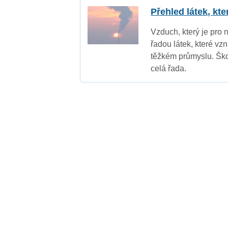
Přehled látek, kt
Vzduch, který je pro 
řadou látek, které vz
těžkém průmyslu. Ško
celá řada.