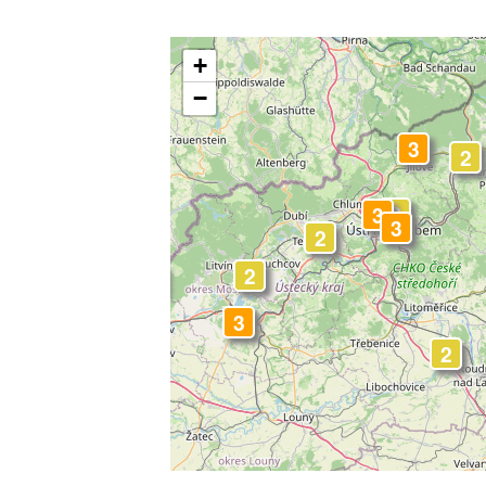
+
−
3
2
2
3
3
2
2
3
3
2
2
2