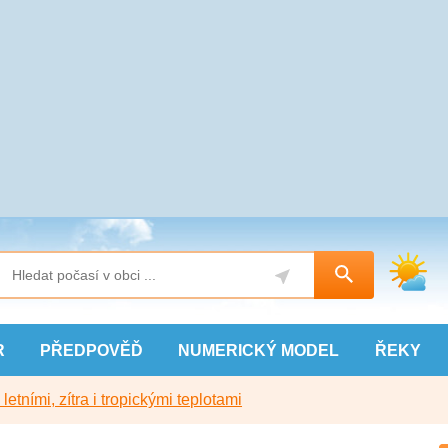
R
PŘEDPOVĚĎ
NUMERICKÝ
MODEL
ŘEKY
etními, zítra i tropickými teplotami