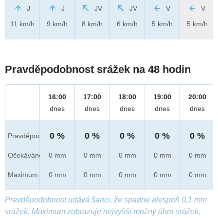
J
J
JV
JV
V
V
11 km/h
9 km/h
8 km/h
6 km/h
5 km/h
5 km/h
Pravděpodobnost srážek na 48 hodin
16:00
17:00
18:00
19:00
20:00
dnes
dnes
dnes
dnes
dnes
0 %
0 %
0 %
0 %
0 %
Pravděpod.
Očekáváno
0 mm
0 mm
0 mm
0 mm
0 mm
Maximum
0 mm
0 mm
0 mm
0 mm
0 mm
Pravděpodobnost udává šanci, že spadne alespoň 0,1 mm
srážek. Maximum zobrazuje nejvyšší možný úhrn srážek,