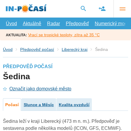
Přejít
na
hlavní
obsah
Úvod
Aktuálně
Radar
Předpověď
Numerický model
Vrací se tropické teploty, zítra až 35 °C
AKTUALITA:
Úvod
Předpověď počasí
Liberecký kraj
Šedina
PŘEDPOVĚĎ POČASÍ
Šedina
Označit jako domovské město
Počasí
Slunce a Měsíc
Kvalita ovzduší
Šedina leží v kraji Liberecký (473 m n. m.). Předpověď je
sestavena podle několika modelů (ICON, GFS, ECMWF).