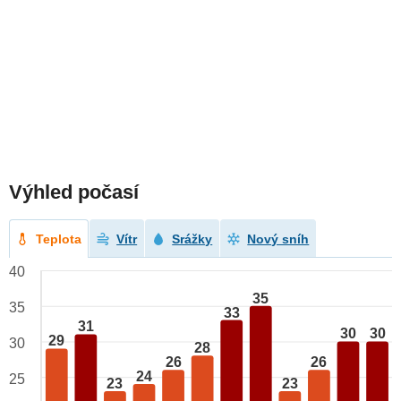
Výhled počasí
Teplota
Vítr
Srážky
Nový sníh
40
35
35
33
31
30
30
29
30
28
26
26
24
25
23
23