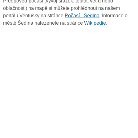
Předpověď počasí (vývoj srážek, teplot, větru nebo
oblačnosti) na mapě si můžete prohlédnout na našem
portálu Ventusky na stránce
Počasí - Šedina
. Informace o
městě Šedina nalezenete na stránce
Wikipedie
.