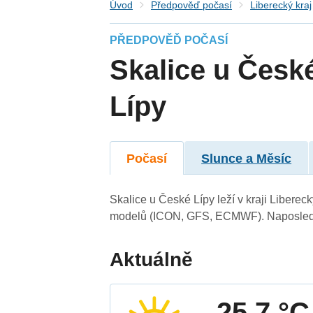
Úvod
Předpověď počasí
Liberecký kraj
PŘEDPOVĚĎ POČASÍ
Skalice u Česk
Lípy
Počasí
Slunce a Měsíc
Skalice u České Lípy leží v kraji Libere
modelů (ICON, GFS, ECMWF). Naposledy 
Aktuálně
25.7 °C