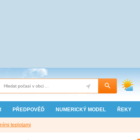
R
PŘEDPOVĚĎ
NUMERICKÝ
MODEL
ŘEKY
ními teplotami