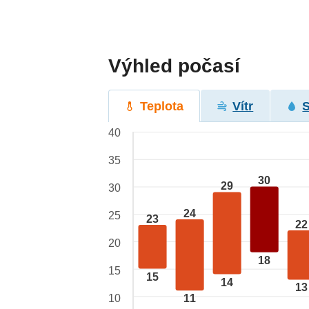
Výhled počasí
Teplota
Vítr
40
35
30
29
30
24
25
23
22
20
18
15
15
14
13
10
11