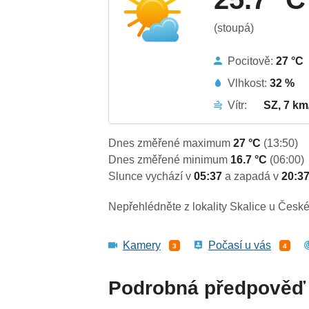
(stoupá)
Pocitově:
27 °C
Vlhkost:
32 %
Vítr:
SZ, 7 km
Dnes změřené maximum
27 °C
(13:50)
Dnes změřené minimum
16.7 °C
(06:00)
Slunce vychází v
05:37
a zapadá v
20:3
Nepřehlédněte z lokality Skalice u České
Kamery
Počasí u vás
3
4
Podrobná předpověď 