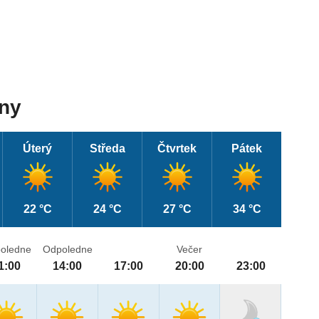
dny
Úterý
Středa
Čtvrtek
Pátek
22 °C
24 °C
27 °C
34 °C
oledne
Odpoledne
Večer
1:00
14:00
17:00
20:00
23:00