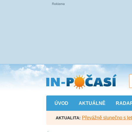
Přejít
na
hlavní
obsah
ÚVOD
AKTUÁLNĚ
RADA
Převážně slunečno s let
AKTUALITA: