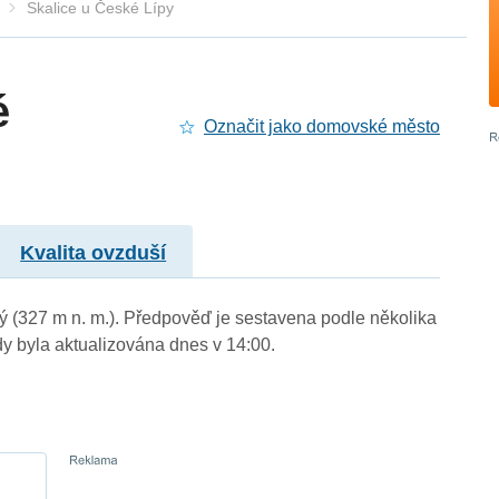
Skalice u České Lípy
é
Označit jako domovské město
Kvalita ovzduší
cký (327 m n. m.). Předpověď je sestavena podle několika
byla aktualizována dnes v 14:00.