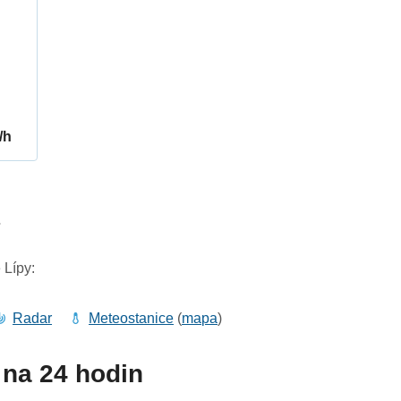
/h
7
 Lípy:
Radar
Meteostanice
(
mapa
)
na 24 hodin