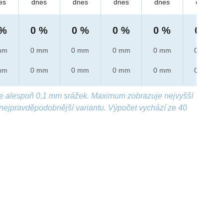
es
dnes
dnes
dnes
dnes
dnes
 %
0 %
0 %
0 %
0 %
0 %
mm
0 mm
0 mm
0 mm
0 mm
0 mm
mm
0 mm
0 mm
0 mm
0 mm
0 mm
e alespoň 0,1 mm srážek. Maximum zobrazuje nejvyšší
nejpravděpodobnější variantu. Výpočet vychází ze 40