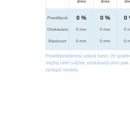
dnes
dnes
dn
0 %
0 %
0
Pravděpod.
Očekáváno
0 mm
0 mm
0 
Maximum
0 mm
0 mm
0 
Pravděpodobnost udává šanci, že spadn
možný úhrn srážek, očekávaný úhrn pak 
výstupů modelu.