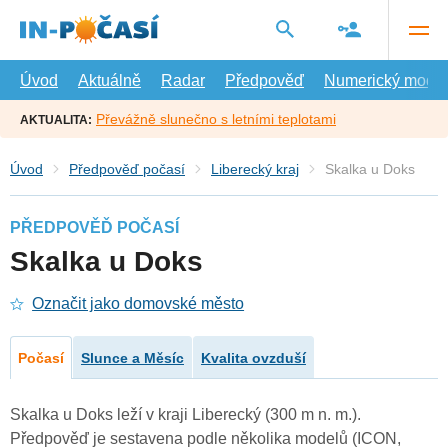
Přejít
na
hlavní
obsah
Úvod
Aktuálně
Radar
Předpověď
Numerický model
Převážně slunečno s letními teplotami
AKTUALITA:
Úvod
Předpověď počasí
Liberecký kraj
Skalka u Doks
PŘEDPOVĚĎ POČASÍ
Skalka u Doks
Označit jako domovské město
Počasí
Slunce a Měsíc
Kvalita ovzduší
Skalka u Doks leží v kraji Liberecký (300 m n. m.).
Předpověď je sestavena podle několika modelů (ICON,