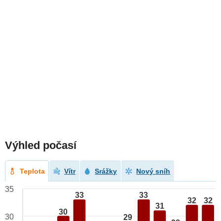
Výhled počasí
Teplota
Vítr
Srážky
Nový sníh
35
33
33
32
32
31
30
30
29