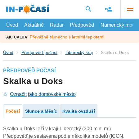
Přejít
na
hlavní
obsah
Úvod
Aktuálně
Radar
Předpověď
Numerický model
Převážně slunečno s letními teplotami
AKTUALITA:
Úvod
Předpověď počasí
Liberecký kraj
Skalka u Doks
PŘEDPOVĚĎ POČASÍ
Skalka u Doks
Označit jako domovské město
Počasí
Slunce a Měsíc
Kvalita ovzduší
Skalka u Doks leží v kraji Liberecký (300 m n. m.).
Předpověď je sestavena podle několika modelů (ICON,