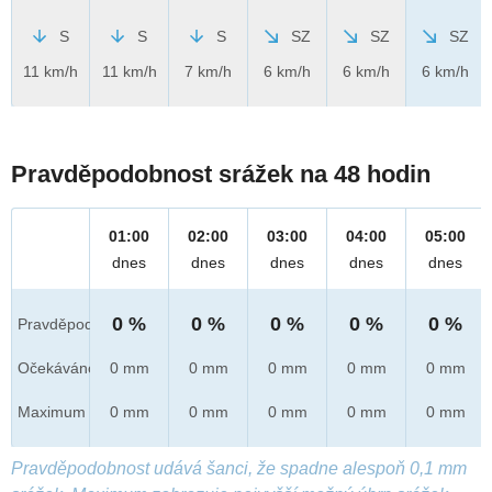
S
S
S
SZ
SZ
SZ
11 km/h
11 km/h
7 km/h
6 km/h
6 km/h
6 km/h
Pravděpodobnost srážek na 48 hodin
01:00
02:00
03:00
04:00
05:00
dnes
dnes
dnes
dnes
dnes
0 %
0 %
0 %
0 %
0 %
Pravděpod.
Očekáváno
0 mm
0 mm
0 mm
0 mm
0 mm
Maximum
0 mm
0 mm
0 mm
0 mm
0 mm
Pravděpodobnost udává šanci, že spadne alespoň 0,1 mm