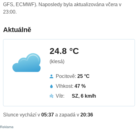
GFS, ECMWF). Naposledy byla aktualizována včera v
23:00.
Aktuálně
24.8 °C
(klesá)
Pocitově:
25 °C
Vlhkost:
47 %
Vítr:
SZ, 6 km/h
Slunce vychází v
05:37
a zapadá v
20:36