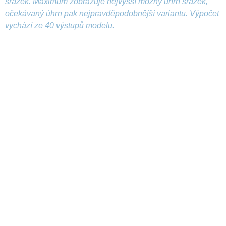
srážek. Maximum zobrazuje nejvyšší možný úhrn srážek,
očekávaný úhrn pak nejpravděpodobnější variantu. Výpočet
vychází ze 40 výstupů modelu.