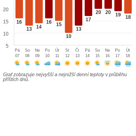
20
20
20
19
18
17
15
16
16
15
14
13
13
10
10
5
Pá
So
Ne
Po
Út
St
Čt
Pá
So
Ne
Po
Út
07
08
09
10
11
12
13
14
15
16
17
18
Graf zobrazuje nejvyšší a nejnižší denní teploty v průběhu
příštích dnů.