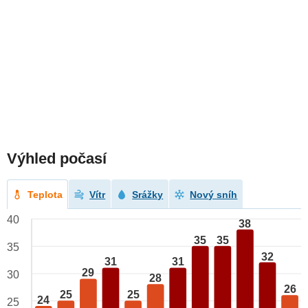
Výhled počasí
Teplota
Vítr
Srážky
Nový sníh
40
38
35
35
35
32
31
31
29
30
28
26
25
25
24
25