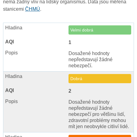
nemá žádný vliv na lidský organismus. Data jsou měřena
stanicemi
ČHMÚ
.
Velmi dobrá
1
Dosažené hodnoty
nepředstavují žádné
nebezpečí.
Dobrá
2
Dosažené hodnoty
nepředstavují žádné
nebezpečí pro většinu lidí,
zdravotní problémy mohou
mít jen neobvykle citliví lidé.