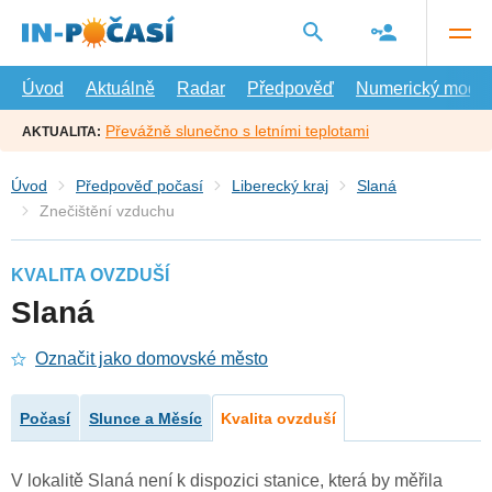
Přejít
na
hlavní
obsah
Úvod
Aktuálně
Radar
Předpověď
Numerický model
Převážně slunečno s letními teplotami
AKTUALITA:
Úvod
Předpověď počasí
Liberecký kraj
Slaná
Znečištění vzduchu
KVALITA OVZDUŠÍ
Slaná
Označit jako domovské město
Počasí
Slunce a Měsíc
Kvalita ovzduší
V lokalitě Slaná není k dispozici stanice, která by měřila