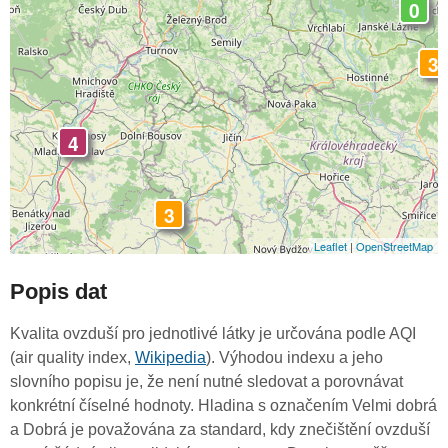
0
3
4
3
Leaflet
|
OpenStreetMap
Popis dat
Kvalita ovzduší pro jednotlivé látky je určována podle AQI
(air quality index,
Wikipedia
). Výhodou indexu a jeho
slovního popisu je, že není nutné sledovat a porovnávat
konkrétní číselné hodnoty. Hladina s označením Velmi dobrá
a Dobrá je považována za standard, kdy znečištění ovzduší