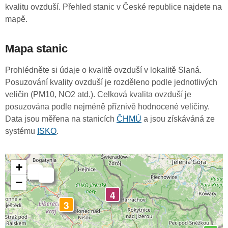
kvalitu ovzduší. Přehled stanic v České republice najdete na
mapě.
Mapa stanic
Prohlédněte si údaje o kvalitě ovzduší v lokalitě Slaná.
Posuzování kvality ovzduší je rozděleno podle jednotlivých
veličin (PM10, NO2 atd.). Celková kvalita ovzduší je
posuzována podle nejméně příznivě hodnocené veličiny.
Data jsou měřena na stanicích
ČHMÚ
a jsou získáváná ze
systému
ISKO
.
+
-
-
−
4
3