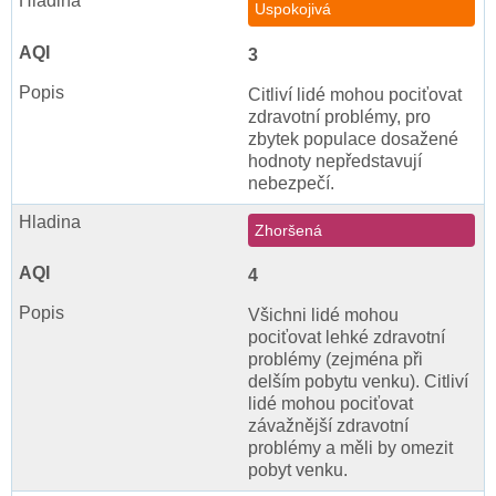
Uspokojivá
3
Citliví lidé mohou pociťovat
zdravotní problémy, pro
zbytek populace dosažené
hodnoty nepředstavují
nebezpečí.
Zhoršená
4
Všichni lidé mohou
pociťovat lehké zdravotní
problémy (zejména při
delším pobytu venku). Citliví
lidé mohou pociťovat
závažnější zdravotní
problémy a měli by omezit
pobyt venku.