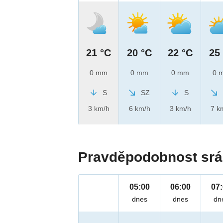
21 °C
20 °C
22 °C
25
0 mm
0 mm
0 mm
0 
S
SZ
S
3 km/h
6 km/h
3 km/h
7 k
Pravděpodobnost srá
05:00
06:00
07
dnes
dnes
dn