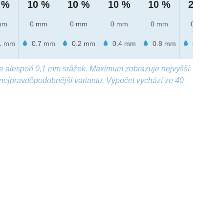
 %
10 %
10 %
10 %
10 %
20 %
mm
0 mm
0 mm
0 mm
0 mm
0 mm
1 mm
0.7 mm
0.2 mm
0.4 mm
0.8 mm
0.5 mm
e alespoň 0,1 mm srážek. Maximum zobrazuje nejvyšší
nejpravděpodobnější variantu. Výpočet vychází ze 40