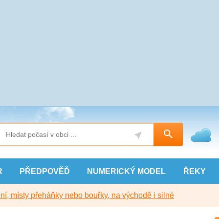
R
PŘEDPOVĚĎ
NUMERICKÝ
MODEL
ŘEKY
í, místy přeháňky nebo bouřky, na východě i silné