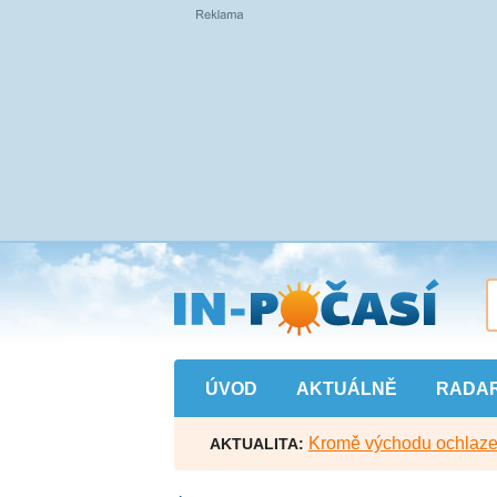
Přejít
na
hlavní
obsah
ÚVOD
AKTUÁLNĚ
RADA
Kromě východu ochlazen
AKTUALITA: