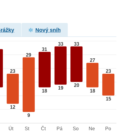
Srážky
Nový sníh
33
33
31
29
27
23
23
20
19
18
18
15
12
9
Út
St
Čt
Pá
So
Ne
Po