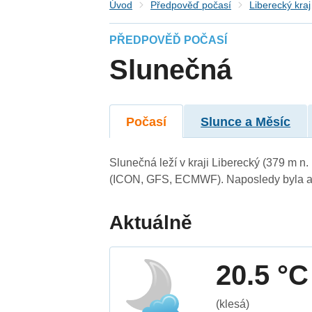
Úvod
Předpověď počasí
Liberecký kraj
PŘEDPOVĚĎ POČASÍ
Slunečná
Počasí
Slunce a Měsíc
Slunečná leží v kraji Liberecký (379 m n
(ICON, GFS, ECMWF). Naposledy byla ak
Aktuálně
20.5 °C
(klesá)