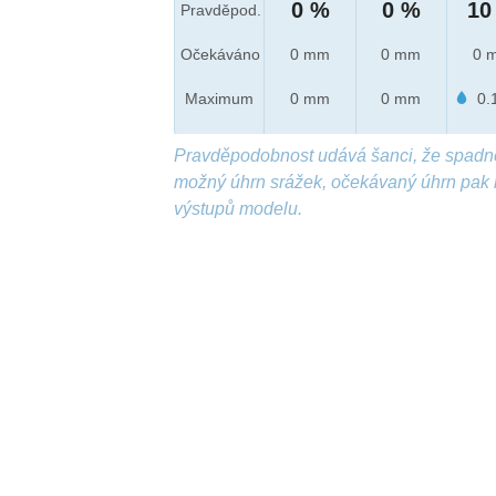
0 %
0 %
10
Pravděpod.
Očekáváno
0 mm
0 mm
0 
Maximum
0 mm
0 mm
0.
Pravděpodobnost udává šanci, že spadn
možný úhrn srážek, očekávaný úhrn pak 
výstupů modelu.