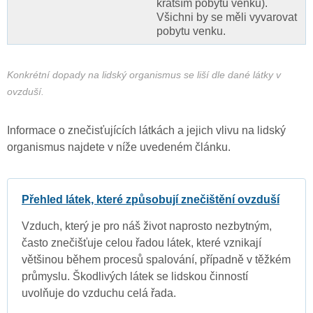
kratším pobytu venku).
Všichni by se měli vyvarovat
pobytu venku.
Konkrétní dopady na lidský organismus se liší dle dané látky v
ovzduší.
Informace o znečisťujících látkách a jejich vlivu na lidský
organismus najdete v níže uvedeném článku.
Přehled látek, které způsobují znečištění ovzduší
Vzduch, který je pro náš život naprosto nezbytným,
často znečišťuje celou řadou látek, které vznikají
většinou během procesů spalování, případně v těžkém
průmyslu. Škodlivých látek se lidskou činností
uvolňuje do vzduchu celá řada.