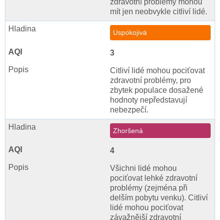
zdravotní problémy mohou
mít jen neobvykle citliví lidé.
Uspokojivá
3
Citliví lidé mohou pociťovat
zdravotní problémy, pro
zbytek populace dosažené
hodnoty nepředstavují
nebezpečí.
Zhoršená
4
Všichni lidé mohou
pociťovat lehké zdravotní
problémy (zejména při
delším pobytu venku). Citliví
lidé mohou pociťovat
závažnější zdravotní