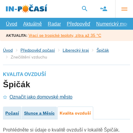
Přejít
na
hlavní
obsah
Úvod
Aktuálně
Radar
Předpověď
Numerický model
Vrací se tropické teploty, zítra až 35 °C
AKTUALITA:
Úvod
Předpověď počasí
Liberecký kraj
Špičák
Znečištění vzduchu
KVALITA OVZDUŠÍ
Špičák
Označit jako domovské město
Počasí
Slunce a Měsíc
Kvalita ovzduší
Prohlédněte si údaje o kvalitě ovzduší v lokalitě Špičák.