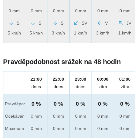
0 mm
0 mm
0 mm
0 mm
0 mm
0 mm
S
S
S
SV
V
JV
5 km/h
5 km/h
3 km/h
1 km/h
3 km/h
1 km/h
Pravděpodobnost srážek na 48 hodin
21:00
22:00
23:00
00:00
01:00
dnes
dnes
dnes
zítra
zítra
0 %
0 %
0 %
0 %
0 %
Pravděpod.
Očekáváno
0 mm
0 mm
0 mm
0 mm
0 mm
Maximum
0 mm
0 mm
0 mm
0 mm
0 mm