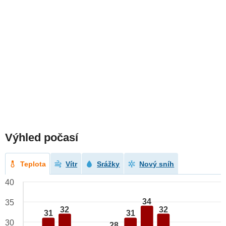
Výhled počasí
Teplota
Vítr
Srážky
Nový sníh
40
34
35
32
32
31
31
30
28