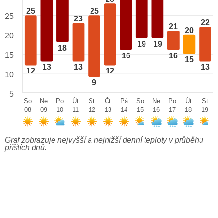
25
25
25
23
22
21
20
20
19
19
18
15
16
16
15
13
13
13
12
12
10
9
5
So
Ne
Po
Út
St
Čt
Pá
So
Ne
Po
Út
St
08
09
10
11
12
13
14
15
16
17
18
19
Graf zobrazuje nejvyšší a nejnižší denní teploty v průběhu
příštích dnů.