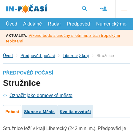
Přejít
na
hlavní
obsah
Úvod
Aktuálně
Radar
Předpověď
Numerický model
Víkend bude slunečný s letními, zítra i tropickými
AKTUALITA:
teplotami
Úvod
Předpověď počasí
Liberecký kraj
Stružnice
PŘEDPOVĚĎ POČASÍ
Stružnice
Označit jako domovské město
Počasí
Slunce a Měsíc
Kvalita ovzduší
Stružnice leží v kraji Liberecký (242 m n. m.). Předpověď je