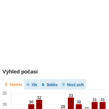
Výhled počasí
Teplota
Vítr
Srážky
Nový sníh
35
33
32
31
31
30
30
30
28