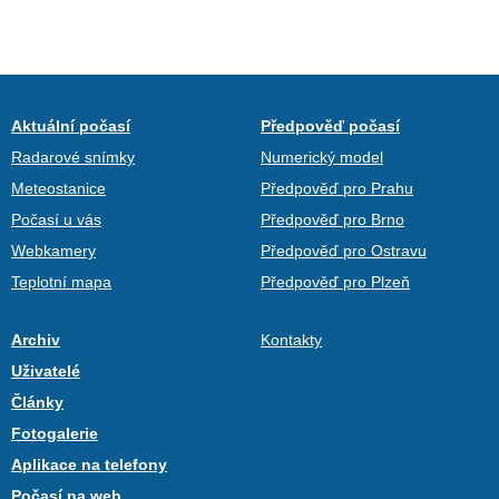
Aktuální počasí
Předpověď počasí
Radarové snímky
Numerický model
Meteostanice
Předpověď pro Prahu
Počasí u vás
Předpověď pro Brno
Webkamery
Předpověď pro Ostravu
Teplotní mapa
Předpověď pro Plzeň
Archiv
Kontakty
Uživatelé
Články
Fotogalerie
Aplikace na telefony
Počasí na web