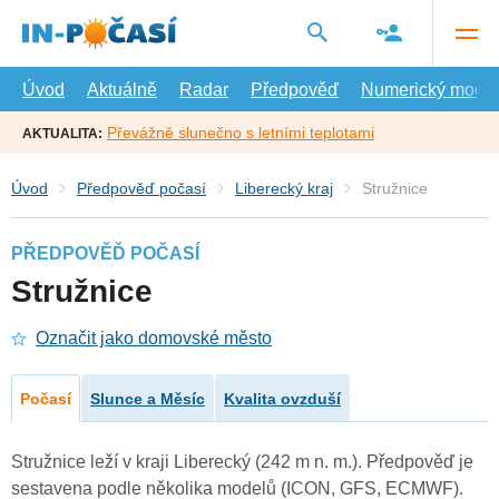
Přejít
na
hlavní
obsah
Úvod
Aktuálně
Radar
Předpověď
Numerický model
Převážně slunečno s letními teplotami
AKTUALITA:
Úvod
Předpověď počasí
Liberecký kraj
Stružnice
PŘEDPOVĚĎ POČASÍ
Stružnice
Označit jako domovské město
Počasí
Slunce a Měsíc
Kvalita ovzduší
Stružnice leží v kraji Liberecký (242 m n. m.). Předpověď je
sestavena podle několika modelů (ICON, GFS, ECMWF).