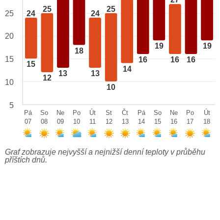
27
25
25
24
24
25
20
19
19
18
15
16
16
16
15
14
13
13
12
10
10
5
Pá
So
Ne
Po
Út
St
Čt
Pá
So
Ne
Po
Út
07
08
09
10
11
12
13
14
15
16
17
18
Graf zobrazuje nejvyšší a nejnižší denní teploty v průběhu
příštích dnů.