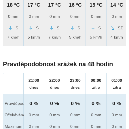
18 °C
17 °C
17 °C
16 °C
15 °C
14 °C
0 mm
0 mm
0 mm
0 mm
0 mm
0 mm
S
S
S
S
S
SZ
7 km/h
5 km/h
7 km/h
5 km/h
5 km/h
4 km/h
Pravděpodobnost srážek na 48 hodin
21:00
22:00
23:00
00:00
01:00
dnes
dnes
dnes
zítra
zítra
0 %
0 %
0 %
0 %
0 %
Pravděpod.
Očekáváno
0 mm
0 mm
0 mm
0 mm
0 mm
Maximum
0 mm
0 mm
0 mm
0 mm
0 mm