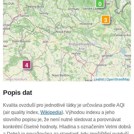
0
3
4
Leaflet
|
OpenStreetMap
Popis dat
Kvalita ovzduší pro jednotlivé látky je určována podle AQI
(air quality index,
Wikipedia
). Výhodou indexu a jeho
slovního popisu je, že není nutné sledovat a porovnávat
konkrétní číselné hodnoty. Hladina s označením Velmi dobrá
a Dobrá je považována za standard, kdy znečištění ovzduší