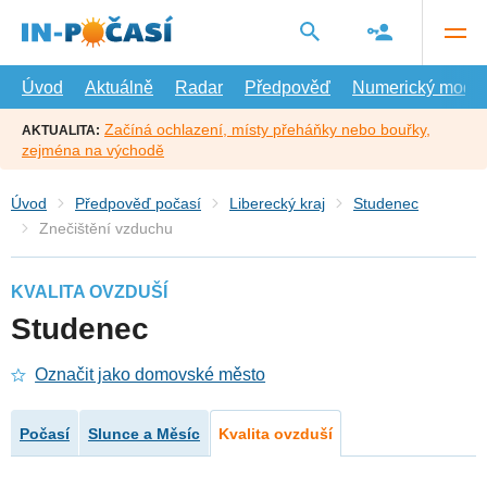
Přejít
na
hlavní
obsah
Úvod
Aktuálně
Radar
Předpověď
Numerický model
Začíná ochlazení, místy přeháňky nebo bouřky,
AKTUALITA:
zejména na východě
Úvod
Předpověď počasí
Liberecký kraj
Studenec
Znečištění vzduchu
KVALITA OVZDUŠÍ
Studenec
Označit jako domovské město
Počasí
Slunce a Měsíc
Kvalita ovzduší