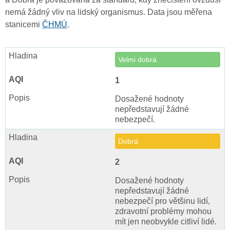
nemá žádný vliv na lidský organismus. Data jsou měřena
stanicemi
ČHMÚ
.
Velmi dobrá
1
Dosažené hodnoty
nepředstavují žádné
nebezpečí.
Dobrá
2
Dosažené hodnoty
nepředstavují žádné
nebezpečí pro většinu lidí,
zdravotní problémy mohou
mít jen neobvykle citliví lidé.