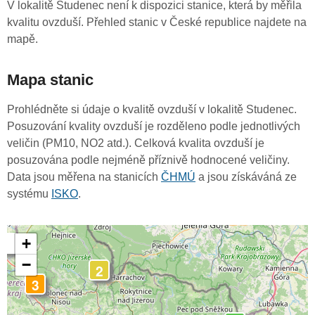
V lokalitě Studenec není k dispozici stanice, která by měřila
kvalitu ovzduší. Přehled stanic v České republice najdete na
mapě.
Mapa stanic
Prohlédněte si údaje o kvalitě ovzduší v lokalitě Studenec.
Posuzování kvality ovzduší je rozděleno podle jednotlivých
veličin (PM10, NO2 atd.). Celková kvalita ovzduší je
posuzována podle nejméně příznivě hodnocené veličiny.
Data jsou měřena na stanicích
ČHMÚ
a jsou získáváná ze
systému
ISKO
.
+
-
−
2
3