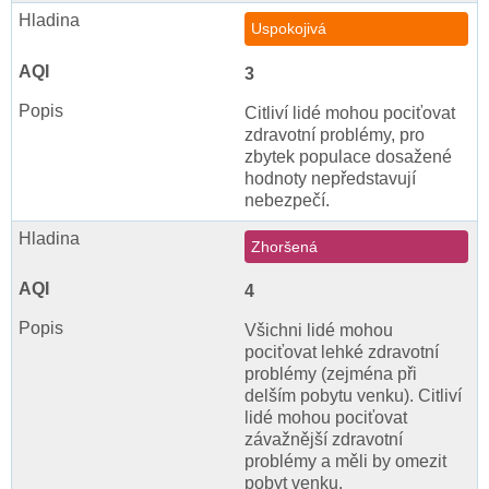
Uspokojivá
3
Citliví lidé mohou pociťovat
zdravotní problémy, pro
zbytek populace dosažené
hodnoty nepředstavují
nebezpečí.
Zhoršená
4
Všichni lidé mohou
pociťovat lehké zdravotní
problémy (zejména při
delším pobytu venku). Citliví
lidé mohou pociťovat
závažnější zdravotní
problémy a měli by omezit
pobyt venku.