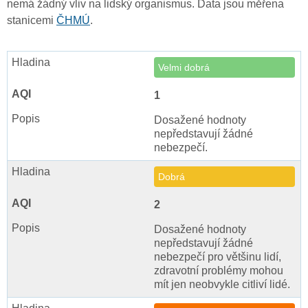
nemá žádný vliv na lidský organismus. Data jsou měřena
stanicemi
ČHMÚ
.
Velmi dobrá
1
Dosažené hodnoty
nepředstavují žádné
nebezpečí.
Dobrá
2
Dosažené hodnoty
nepředstavují žádné
nebezpečí pro většinu lidí,
zdravotní problémy mohou
mít jen neobvykle citliví lidé.