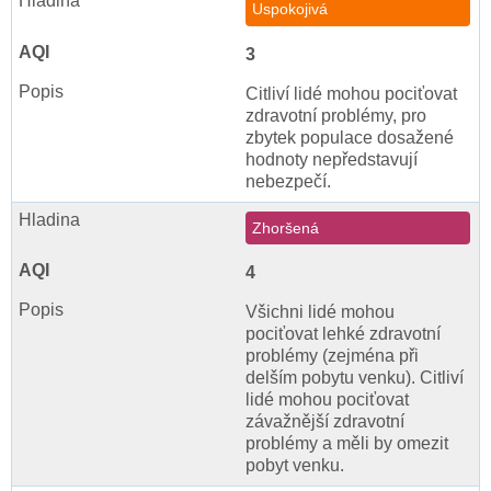
Uspokojivá
3
Citliví lidé mohou pociťovat
zdravotní problémy, pro
zbytek populace dosažené
hodnoty nepředstavují
nebezpečí.
Zhoršená
4
Všichni lidé mohou
pociťovat lehké zdravotní
problémy (zejména při
delším pobytu venku). Citliví
lidé mohou pociťovat
závažnější zdravotní
problémy a měli by omezit
pobyt venku.