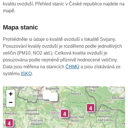
kvalitu ovzduší. Přehled stanic v České republice najdete na
mapě.
Mapa stanic
Prohlédněte si údaje o kvalitě ovzduší v lokalitě Svijany.
Posuzování kvality ovzduší je rozděleno podle jednotlivých
veličin (PM10, NO2 atd.). Celková kvalita ovzduší je
posuzována podle nejméně příznivě hodnocené veličiny.
Data jsou měřena na stanicích
ČHMÚ
a jsou získáváná ze
systému
ISKO
.
+
-
-
−
4
4
4