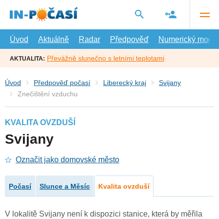
Přejít
na
hlavní
obsah
Úvod
Aktuálně
Radar
Předpověď
Numerický model
Převážně slunečno s letními teplotami
AKTUALITA:
Úvod
Předpověď počasí
Liberecký kraj
Svijany
Znečištění vzduchu
KVALITA OVZDUŠÍ
Svijany
Označit jako domovské město
Počasí
Slunce a Měsíc
Kvalita ovzduší
V lokalitě Svijany není k dispozici stanice, která by měřila