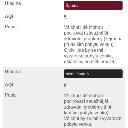
Špatná
5
Všichni lidé mohou
pociťovat i závažnější
zdravotní problémy (zejména
při delším pobytu venku).
Citliví lidé by se měli
vyvarovat pobytu venku,
ostatní by ho měli omezit.
Velmi špatná
6
Všichni lidé mohou
pociťovat i závažnější
zdravotní problémy (i při
kratším pobytu venku).
Všichni by se měli vyvarovat
pobytu venku.