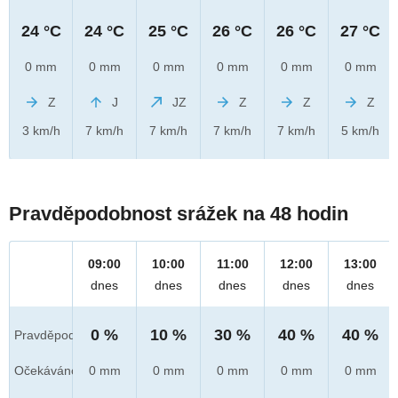
24 °C
24 °C
25 °C
26 °C
26 °C
27 °C
0 mm
0 mm
0 mm
0 mm
0 mm
0 mm
Z
J
JZ
Z
Z
Z
3 km/h
7 km/h
7 km/h
7 km/h
7 km/h
5 km/h
Pravděpodobnost srážek na 48 hodin
09:00
10:00
11:00
12:00
13:00
dnes
dnes
dnes
dnes
dnes
0 %
10 %
30 %
40 %
40 %
Pravděpod.
Očekáváno
0 mm
0 mm
0 mm
0 mm
0 mm