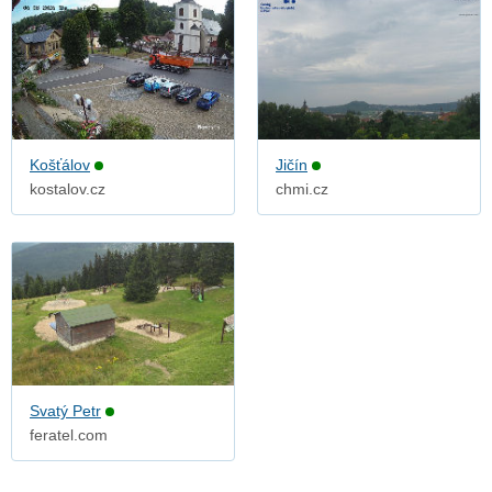
Košťálov
Jičín
kostalov.cz
chmi.cz
Svatý Petr
feratel.com