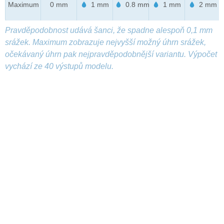
Maximum
0 mm
1 mm
0.8 mm
1 mm
2 mm
Pravděpodobnost udává šanci, že spadne alespoň 0,1 mm
srážek. Maximum zobrazuje nejvyšší možný úhrn srážek,
očekávaný úhrn pak nejpravděpodobnější variantu. Výpočet
vychází ze 40 výstupů modelu.