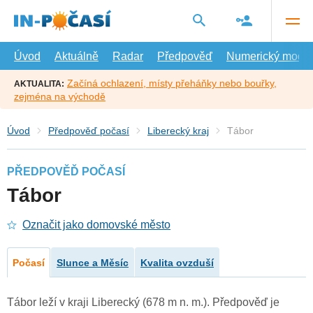
Přejít
na
hlavní
obsah
Úvod
Aktuálně
Radar
Předpověď
Numerický model
Začíná ochlazení, místy přeháňky nebo bouřky,
AKTUALITA:
zejména na východě
Úvod
Předpověď počasí
Liberecký kraj
Tábor
PŘEDPOVĚĎ POČASÍ
Tábor
Označit jako domovské město
Počasí
Slunce a Měsíc
Kvalita ovzduší
Tábor leží v kraji Liberecký (678 m n. m.). Předpověď je