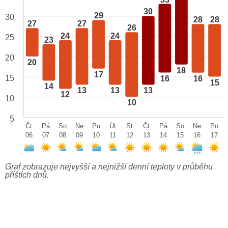
30
29
30
28
28
27
27
26
24
24
25
23
20
20
18
17
15
16
16
15
14
13
13
13
12
10
10
5
Čt
Pá
So
Ne
Po
Út
St
Čt
Pá
So
Ne
Po
06
07
08
09
10
11
12
13
14
15
16
17
Graf zobrazuje nejvyšší a nejnižší denní teploty v průběhu
příštích dnů.