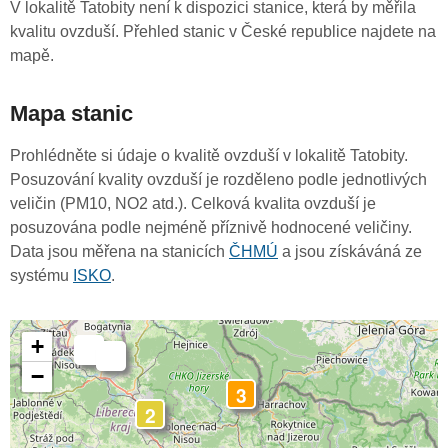
V lokalitě Tatobity není k dispozici stanice, která by měřila
kvalitu ovzduší. Přehled stanic v České republice najdete na
mapě.
Mapa stanic
Prohlédněte si údaje o kvalitě ovzduší v lokalitě Tatobity.
Posuzování kvality ovzduší je rozděleno podle jednotlivých
veličin (PM10, NO2 atd.). Celková kvalita ovzduší je
posuzována podle nejméně příznivě hodnocené veličiny.
Data jsou měřena na stanicích
ČHMÚ
a jsou získáváná ze
systému
ISKO
.
+
-
-
−
3
2