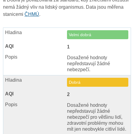
nemá žádný vliv na lidský organismus. Data jsou měřena
stanicemi
ČHMÚ
.
Velmi dobrá
1
Dosažené hodnoty
nepředstavují žádné
nebezpečí.
Dobrá
2
Dosažené hodnoty
nepředstavují žádné
nebezpečí pro většinu lidí,
zdravotní problémy mohou
mít jen neobvykle citliví lidé.