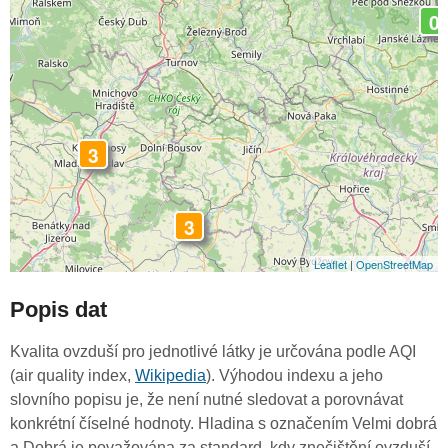
0
3
3
Leaflet
|
OpenStreetMap
Popis dat
Kvalita ovzduší pro jednotlivé látky je určována podle AQI
(air quality index,
Wikipedia
). Výhodou indexu a jeho
slovního popisu je, že není nutné sledovat a porovnávat
konkrétní číselné hodnoty. Hladina s označením Velmi dobrá
a Dobrá je považována za standard, kdy znečištění ovzduší