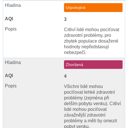
Uspokojivá
3
Citliví lidé mohou pociťovat
zdravotní problémy, pro
zbytek populace dosažené
hodnoty nepředstavují
nebezpečí.
Zhoršená
4
Všichni lidé mohou
pociťovat lehké zdravotní
problémy (zejména při
delším pobytu venku). Citliví
lidé mohou pociťovat
závažnější zdravotní
problémy a měli by omezit
pobyt venku.