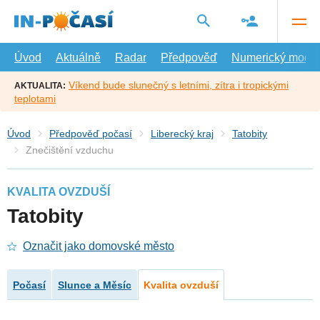
Přejít
na
hlavní
obsah
Úvod
Aktuálně
Radar
Předpověď
Numerický model
Víkend bude slunečný s letními, zítra i tropickými
AKTUALITA:
teplotami
Úvod
Předpověď počasí
Liberecký kraj
Tatobity
Znečištění vzduchu
KVALITA OVZDUŠÍ
Tatobity
Označit jako domovské město
Počasí
Slunce a Měsíc
Kvalita ovzduší