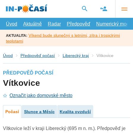
Přejít
na
hlavní
obsah
Úvod
Aktuálně
Radar
Předpověď
Numerický model
Víkend bude slunečný s letními, zítra i tropickými
AKTUALITA:
teplotami
Úvod
Předpověď počasí
Liberecký kraj
Vítkovice
PŘEDPOVĚĎ POČASÍ
Vítkovice
Označit jako domovské město
Počasí
Slunce a Měsíc
Kvalita ovzduší
Vítkovice leží v kraji Liberecký (695 m n. m.). Předpověď je