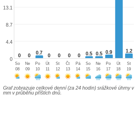
13.1
8.7
4.4
1.2
0.9
0.7
0.5
0.5
0
0
0
0
0
0
0
So
Ne
Po
Út
St
Čt
Pá
So
Ne
Po
Út
St
08
09
10
11
12
13
14
15
16
17
18
19
Graf zobrazuje celkové denní (za 24 hodin) srážkové úhrny v
mm v průběhu příštích dnů.