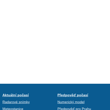
Aktuální počasí
Předpověď počasí
Radarové snímky
Numerický model
Meteostanice
Předpověď pro Prahu