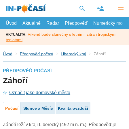
Přejít
na
hlavní
obsah
Úvod
Aktuálně
Radar
Předpověď
Numerický model
Víkend bude slunečný s letními, zítra i tropickými
AKTUALITA:
teplotami
Úvod
Předpověď počasí
Liberecký kraj
Záhoří
PŘEDPOVĚĎ POČASÍ
Záhoří
Označit jako domovské město
Počasí
Slunce a Měsíc
Kvalita ovzduší
Záhoří leží v kraji Liberecký (492 m n. m.). Předpověď je