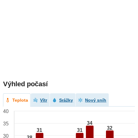
Výhled počasí
Teplota
Vítr
Srážky
Nový sníh
40
34
35
32
31
31
30
28