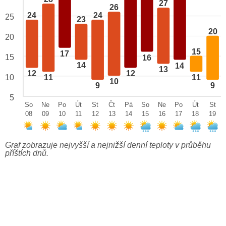
27
26
24
24
25
23
20
20
15
17
15
16
14
14
13
12
12
10
11
11
10
9
9
5
So
Ne
Po
Út
St
Čt
Pá
So
Ne
Po
Út
St
08
09
10
11
12
13
14
15
16
17
18
19
Graf zobrazuje nejvyšší a nejnižší denní teploty v průběhu
příštích dnů.