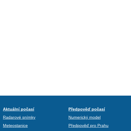
Aktuální počasí
Předpověď počasí
Radarové snímky
Numerický model
Meteostanice
Předpověď pro Prahu