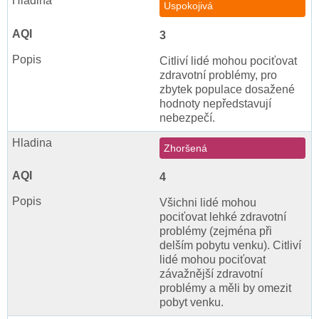
Uspokojivá
3
Citliví lidé mohou pociťovat
zdravotní problémy, pro
zbytek populace dosažené
hodnoty nepředstavují
nebezpečí.
Zhoršená
4
Všichni lidé mohou
pociťovat lehké zdravotní
problémy (zejména při
delším pobytu venku). Citliví
lidé mohou pociťovat
závažnější zdravotní
problémy a měli by omezit
pobyt venku.