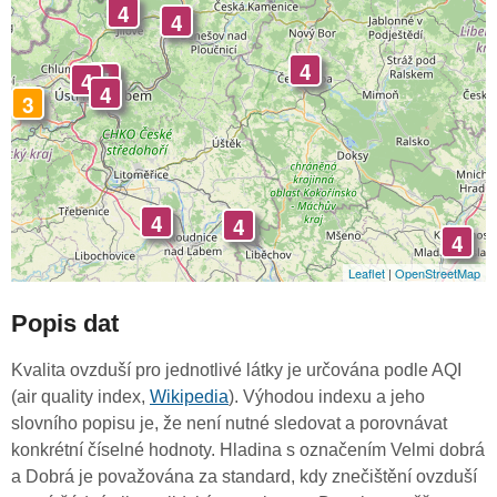
4
4
4
4
4
4
3
4
4
4
Leaflet
|
OpenStreetMap
Popis dat
Kvalita ovzduší pro jednotlivé látky je určována podle AQI
(air quality index,
Wikipedia
). Výhodou indexu a jeho
slovního popisu je, že není nutné sledovat a porovnávat
konkrétní číselné hodnoty. Hladina s označením Velmi dobrá
a Dobrá je považována za standard, kdy znečištění ovzduší