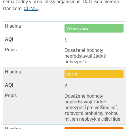
nemá žádný vliv na lidský organismus. Data jsou měřena
stanicemi
ČHMÚ
.
Velmi dobrá
1
Dosažené hodnoty
nepředstavují žádné
nebezpečí.
Dobrá
2
Dosažené hodnoty
nepředstavují žádné
nebezpečí pro většinu lidí,
zdravotní problémy mohou
mít jen neobvykle citliví lidé.