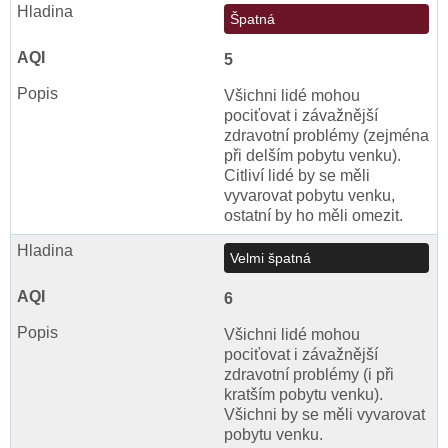
Špatná
5
Všichni lidé mohou
pociťovat i závažnější
zdravotní problémy (zejména
při delším pobytu venku).
Citliví lidé by se měli
vyvarovat pobytu venku,
ostatní by ho měli omezit.
Velmi špatná
6
Všichni lidé mohou
pociťovat i závažnější
zdravotní problémy (i při
kratším pobytu venku).
Všichni by se měli vyvarovat
pobytu venku.