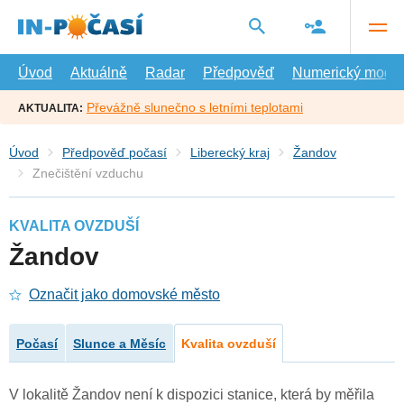
Přejít
na
hlavní
obsah
Úvod
Aktuálně
Radar
Předpověď
Numerický model
Převážně slunečno s letními teplotami
AKTUALITA:
Úvod
Předpověď počasí
Liberecký kraj
Žandov
Znečištění vzduchu
KVALITA OVZDUŠÍ
Žandov
Označit jako domovské město
Počasí
Slunce a Měsíc
Kvalita ovzduší
V lokalitě Žandov není k dispozici stanice, která by měřila