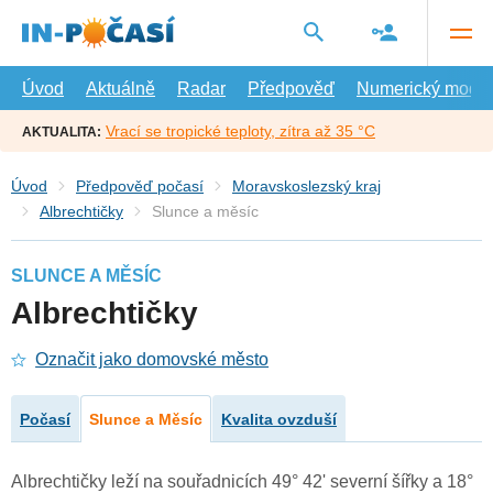
Přejít
na
hlavní
obsah
Úvod
Aktuálně
Radar
Předpověď
Numerický model
Vrací se tropické teploty, zítra až 35 °C
AKTUALITA:
Úvod
Předpověď počasí
Moravskoslezský kraj
Albrechtičky
Slunce a měsíc
SLUNCE A MĚSÍC
Albrechtičky
Označit jako domovské město
Počasí
Slunce a Měsíc
Kvalita ovzduší
Albrechtičky leží na souřadnicích 49° 42' severní šířky a 18°