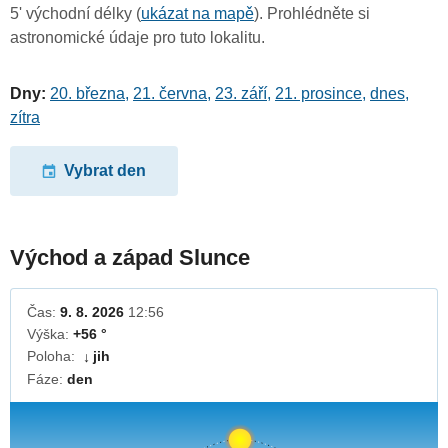
5' východní délky (
ukázat na mapě
). Prohlédněte si
astronomické údaje pro tuto lokalitu.
Dny:
20. března
,
21. června
,
23. září
,
21. prosince
,
dnes
,
zítra
Vybrat den
Východ a západ Slunce
Čas:
9. 8. 2026
12:56
Výška:
+56 °
Poloha:
jih
↓
Fáze:
den