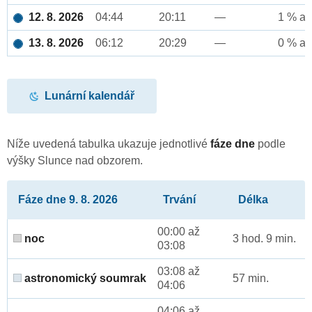
12. 8. 2026
04:44
20:11
—
1 % až
13. 8. 2026
06:12
20:29
—
0 % až
Lunární kalendář
Níže uvedená tabulka ukazuje jednotlivé
fáze dne
podle
výšky Slunce nad obzorem.
Fáze dne 9. 8. 2026
Trvání
Délka
00:00 až
noc
3 hod. 9 min.
03:08
03:08 až
astronomický soumrak
57 min.
04:06
04:06 až