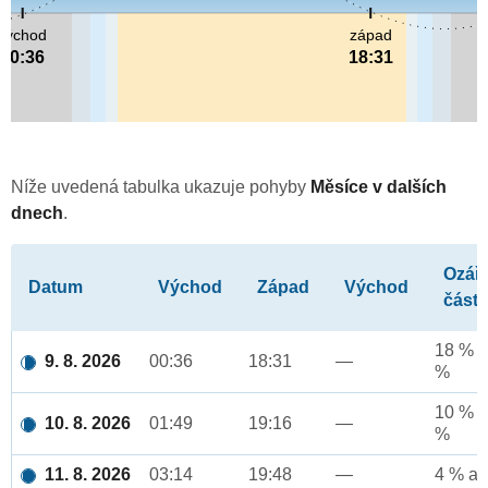
východ
západ
00:36
18:31
Níže uvedená tabulka ukazuje pohyby
Měsíce v dalších
dnech
.
Ozář
Datum
Východ
Západ
Východ
část
18 % a
9. 8. 2026
00:36
18:31
—
%
10 % a
10. 8. 2026
01:49
19:16
—
%
11. 8. 2026
03:14
19:48
—
4 % až