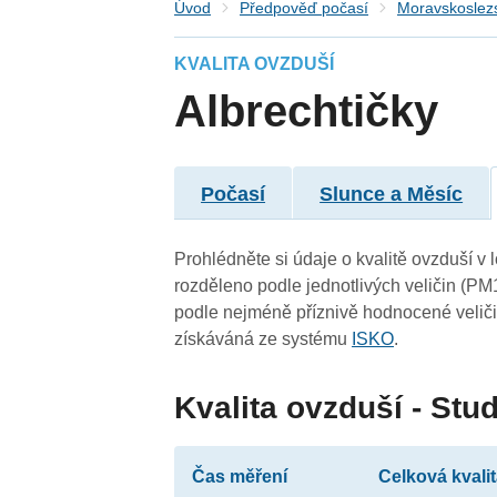
Úvod
Předpověď počasí
Moravskoslezs
KVALITA OVZDUŠÍ
Albrechtičky
Počasí
Slunce a Měsíc
Prohlédněte si údaje o kvalitě ovzduší v l
rozděleno podle jednotlivých veličin (PM
podle nejméně příznivě hodnocené veliči
získáváná ze systému
ISKO
.
Kvalita ovzduší - Stu
Čas měření
Celková kvali