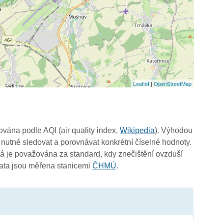
Leaflet
|
OpenStreetMap
čována podle AQI (air quality index,
Wikipedia
). Výhodou
 nutné sledovat a porovnávat konkrétní číselné hodnoty.
 je považována za standard, kdy znečištění ovzduší
Data jsou měřena stanicemi
ČHMÚ
.