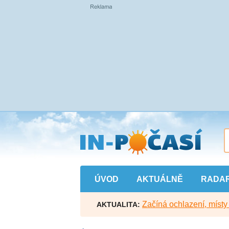
Přejít
na
hlavní
obsah
ÚVOD
AKTUÁLNĚ
RADA
Začíná ochlazení, míst
AKTUALITA: