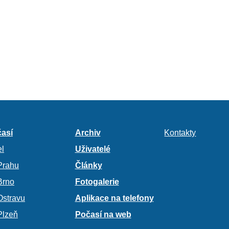
así
Archiv
Kontakty
l
Uživatelé
Prahu
Články
Brno
Fotogalerie
Ostravu
Aplikace na telefony
Plzeň
Počasí na web