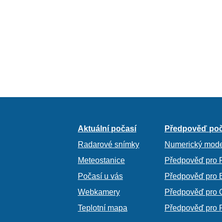
Aktuální počasí
Předpověď poč
Radarové snímky
Numerický mode
Meteostanice
Předpověď pro 
Počasí u vás
Předpověď pro 
Webkamery
Předpověď pro 
Teplotní mapa
Předpověď pro 