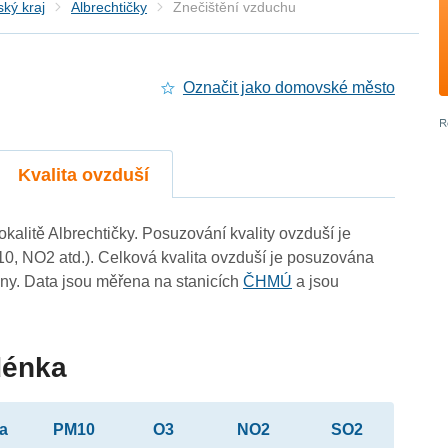
ký kraj
Albrechtičky
Znečištění vzduchu
Označit jako domovské město
Kvalita ovzduší
okalitě Albrechtičky. Posuzování kvality ovzduší je
10, NO2 atd.). Celková kvalita ovzduší je posuzována
ny. Data jsou měřena na stanicích
ČHMÚ
a jsou
dénka
ta
PM10
O3
NO2
SO2