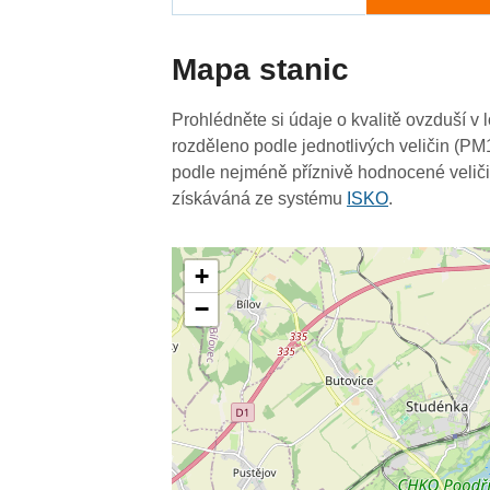
Mapa stanic
Prohlédněte si údaje o kvalitě ovzduší v l
rozděleno podle jednotlivých veličin (PM
podle nejméně příznivě hodnocené veliči
získáváná ze systému
ISKO
.
+
−