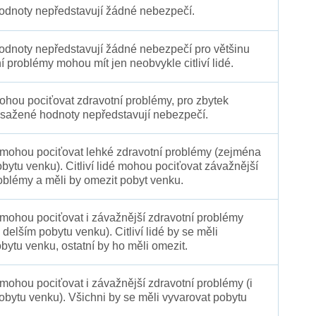
dnoty nepředstavují žádné nebezpečí.
dnoty nepředstavují žádné nebezpečí pro většinu
ní problémy mohou mít jen neobvykle citliví lidé.
 mohou pociťovat zdravotní problémy, pro zbytek
sažené hodnoty nepředstavují nebezpečí.
é mohou pociťovat lehké zdravotní problémy (zejména
obytu venku). Citliví lidé mohou pociťovat závažnější
oblémy a měli by omezit pobyt venku.
 mohou pociťovat i závažnější zdravotní problémy
 delším pobytu venku). Citliví lidé by se měli
bytu venku, ostatní by ho měli omezit.
 mohou pociťovat i závažnější zdravotní problémy (i
pobytu venku). Všichni by se měli vyvarovat pobytu