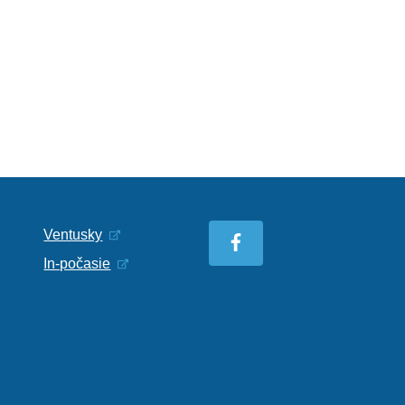
Ventusky
In-počasie