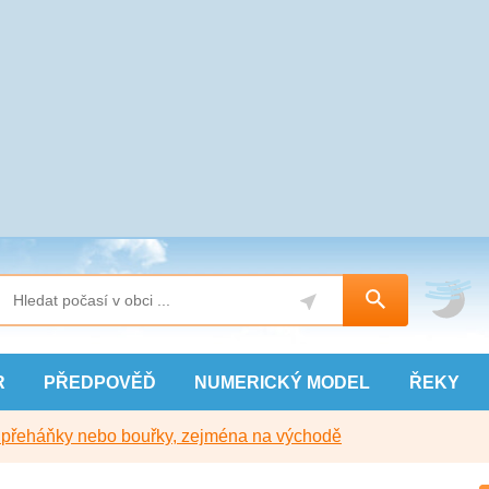
R
PŘEDPOVĚĎ
NUMERICKÝ
MODEL
ŘEKY
y přeháňky nebo bouřky, zejména na východě