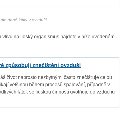
dle dané látky v ovzduší.
ich vlivu na lidský organismus najdete v níže uvedeném
eré způsobují znečištění ovzduší
náš život naprosto nezbytným, často znečišťuje celou
nikají většinou během procesů spalování, případně v
dlivých látek se lidskou činností uvolňuje do vzduchu