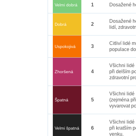
1
Dosažené ho
Velmi dobrá
Dosažené ho
2
Dobrá
lidí, zdravot
Citliví lidé
3
Uspokojivá
populace do
Všichni lid
4
při delším p
Zhoršená
zdravotní pr
Všichni lidé
5
(zejména při
Špatná
vyvarovat po
Všichni lidé
6
při kratším 
Velmi špatná
venku.