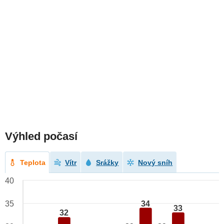
Výhled počasí
Teplota
Vítr
Srážky
Nový sníh
40
34
35
33
32