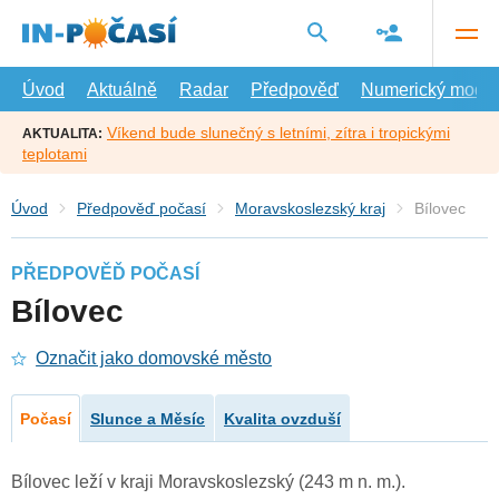
Přejít
na
hlavní
obsah
Úvod
Aktuálně
Radar
Předpověď
Numerický model
Víkend bude slunečný s letními, zítra i tropickými
AKTUALITA:
teplotami
Úvod
Předpověď počasí
Moravskoslezský kraj
Bílovec
PŘEDPOVĚĎ POČASÍ
Bílovec
Označit jako domovské město
Počasí
Slunce a Měsíc
Kvalita ovzduší
Bílovec leží v kraji Moravskoslezský (243 m n. m.).