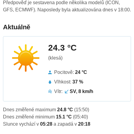
Předpověď je sestavena podle několika modelů (ICON,
GFS, ECMWF). Naposledy byla aktualizována dnes v 18:00.
Aktuálně
24.3 °C
(klesá)
Pocitově:
24 °C
Vlhkost:
37 %
Vítr:
SV, 8 km/h
Dnes změřené maximum
24.8 °C
(15:50)
Dnes změřené minimum
15.1 °C
(05:40)
Slunce vychází v
05:28
a zapadá v
20:18