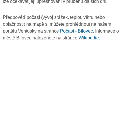
lze očekávat její upřesňování v průběhu dalších dní.
Předpověď počasí (vývoj srážek, teplot, větru nebo
oblačnosti) na mapě si můžete prohlédnout na našem
portálu Ventusky na stránce
Počasí - Bílovec
. Informace o
městě Bílovec nalezenete na stránce
Wikipedie
.