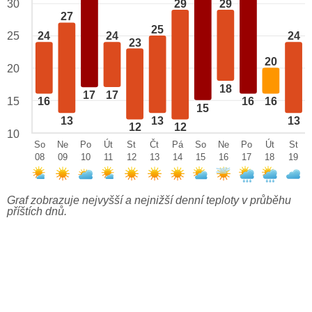
29
29
30
27
25
25
24
24
24
23
20
20
18
17
17
15
16
16
16
15
13
13
13
12
12
10
So
Ne
Po
Út
St
Čt
Pá
So
Ne
Po
Út
St
08
09
10
11
12
13
14
15
16
17
18
19
Graf zobrazuje nejvyšší a nejnižší denní teploty v průběhu
příštích dnů.