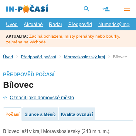
Přejít
na
hlavní
obsah
Úvod
Aktuálně
Radar
Předpověď
Numerický model
Začíná ochlazení, místy přeháňky nebo bouřky,
AKTUALITA:
zejména na východě
Úvod
Předpověď počasí
Moravskoslezský kraj
Bílovec
PŘEDPOVĚĎ POČASÍ
Bílovec
Označit jako domovské město
Počasí
Slunce a Měsíc
Kvalita ovzduší
Bílovec leží v kraji Moravskoslezský (243 m n. m.).