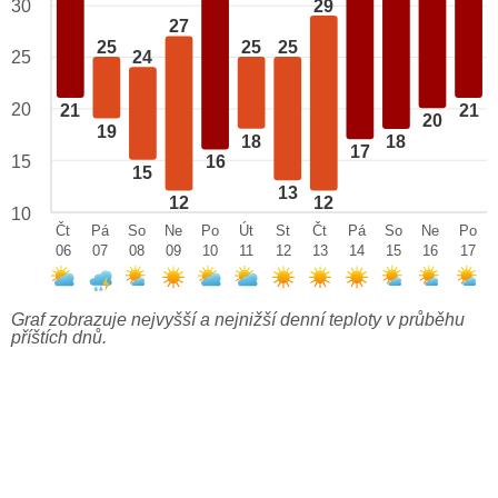
29
30
27
25
25
25
25
24
20
21
21
20
19
18
18
17
15
16
15
13
12
12
10
Čt
Pá
So
Ne
Po
Út
St
Čt
Pá
So
Ne
Po
06
07
08
09
10
11
12
13
14
15
16
17
Graf zobrazuje nejvyšší a nejnižší denní teploty v průběhu
příštích dnů.