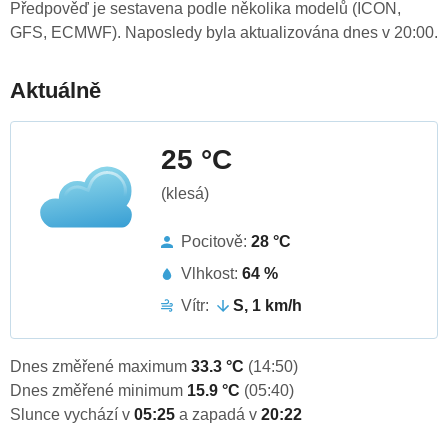
Předpověď je sestavena podle několika modelů (ICON,
GFS, ECMWF). Naposledy byla aktualizována dnes v 20:00.
Aktuálně
25 °C
(klesá)
Pocitově:
28 °C
Vlhkost:
64 %
Vítr:
S, 1 km/h
Dnes změřené maximum
33.3 °C
(14:50)
Dnes změřené minimum
15.9 °C
(05:40)
Slunce vychází v
05:25
a zapadá v
20:22