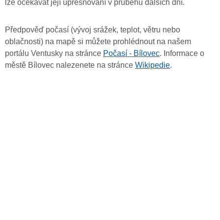
lze očekávat její upřesňování v průběhu dalších dní.
Předpověď počasí (vývoj srážek, teplot, větru nebo
oblačnosti) na mapě si můžete prohlédnout na našem
portálu Ventusky na stránce
Počasí - Bílovec
. Informace o
městě Bílovec nalezenete na stránce
Wikipedie
.