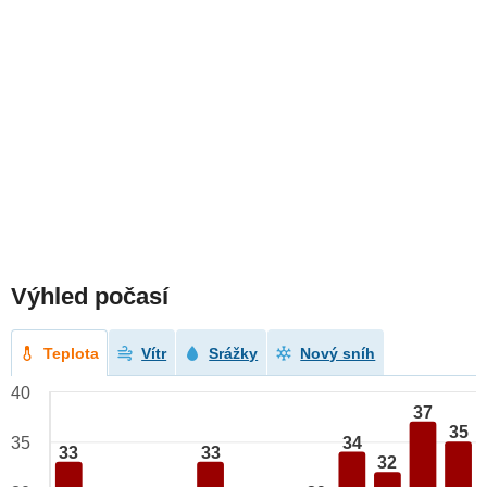
Výhled počasí
Teplota
Vítr
Srážky
Nový sníh
40
37
35
34
35
33
33
32