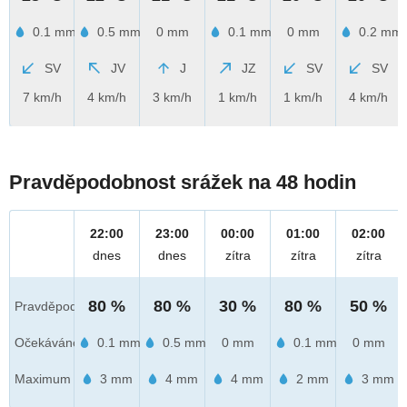
0.1 mm
0.5 mm
0 mm
0.1 mm
0 mm
0.2 mm
SV
JV
J
JZ
SV
SV
7 km/h
4 km/h
3 km/h
1 km/h
1 km/h
4 km/h
Pravděpodobnost srážek na 48 hodin
22:00
23:00
00:00
01:00
02:00
dnes
dnes
zítra
zítra
zítra
80 %
80 %
30 %
80 %
50 %
Pravděpod.
Očekáváno
0.1 mm
0.5 mm
0 mm
0.1 mm
0 mm
Maximum
3 mm
4 mm
4 mm
2 mm
3 mm