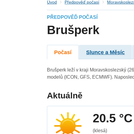
Úvod
Předpověď počasí
Moravskoslezs
PŘEDPOVĚĎ POČASÍ
Brušperk
Počasí
Slunce a Měsíc
Brušperk leží v kraji Moravskoslezský (2
modelů (ICON, GFS, ECMWF). Naposledy 
Aktuálně
20.5 °C
(klesá)