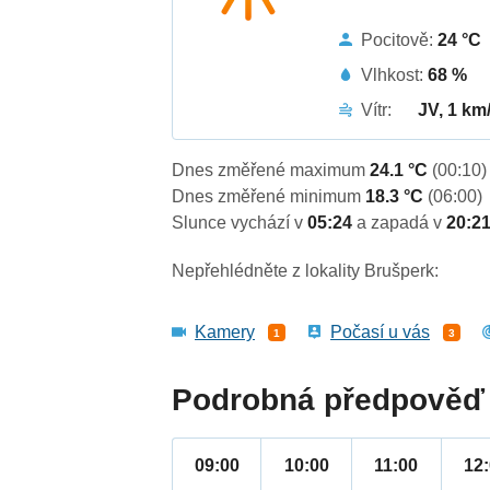
Pocitově:
24 °C
Vlhkost:
68 %
Vítr:
JV, 1 km
Dnes změřené maximum
24.1 °C
(00:10)
Dnes změřené minimum
18.3 °C
(06:00)
Slunce vychází v
05:24
a zapadá v
20:2
Nepřehlédněte z lokality Brušperk:
Kamery
Počasí u vás
1
3
Podrobná předpověď 
09:00
10:00
11:00
12