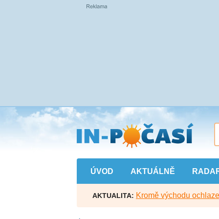
Přejít
na
hlavní
obsah
ÚVOD
AKTUÁLNĚ
RADA
Kromě východu ochlazen
AKTUALITA: