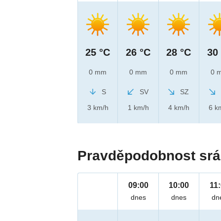
25 °C
26 °C
28 °C
30
0 mm
0 mm
0 mm
0 
S
SV
SZ
3 km/h
1 km/h
4 km/h
6 k
Pravděpodobnost srá
09:00
10:00
11
dnes
dnes
dn