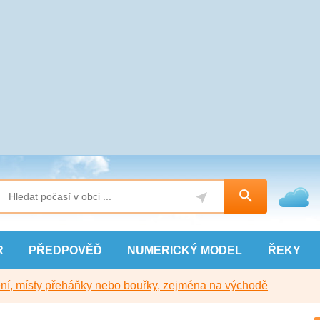
R
PŘEDPOVĚĎ
NUMERICKÝ
MODEL
ŘEKY
í, místy přeháňky nebo bouřky, zejména na východě