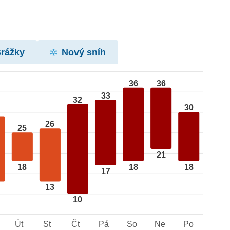
Srážky
Nový sníh
36
36
33
32
30
26
25
21
18
18
18
17
13
10
Út
St
Čt
Pá
So
Ne
Po