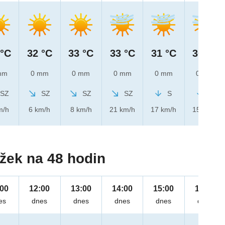
 °C
32 °C
33 °C
33 °C
31 °C
30 °C
mm
0 mm
0 mm
0 mm
0 mm
0 mm
SZ
SZ
SZ
SZ
S
S
m/h
6 km/h
8 km/h
21 km/h
17 km/h
15 km/h
žek na 48 hodin
:00
12:00
13:00
14:00
15:00
16:00
es
dnes
dnes
dnes
dnes
dnes