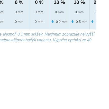
 %
0 %
0 %
10 %
10 %
20 %
mm
0 mm
0 mm
0 mm
0 mm
0 mm
mm
0 mm
0 mm
0.2 mm
0.5 mm
0.9 mm
e alespoň 0,1 mm srážek. Maximum zobrazuje nejvyšší
nejpravděpodobnější variantu. Výpočet vychází ze 40