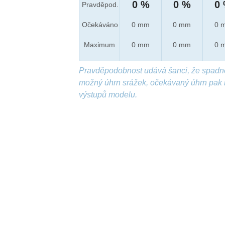
0 %
0 %
0
Pravděpod.
Očekáváno
0 mm
0 mm
0 
Maximum
0 mm
0 mm
0 
Pravděpodobnost udává šanci, že spadn
možný úhrn srážek, očekávaný úhrn pak 
výstupů modelu.