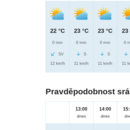
22 °C
23 °C
23 °C
23
0 mm
0 mm
0 mm
0 
SV
S
S
12 km/h
11 km/h
11 km/h
11 
Pravděpodobnost srá
13:00
14:00
15
dnes
dnes
dn