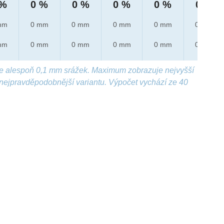
 %
0 %
0 %
0 %
0 %
0 %
mm
0 mm
0 mm
0 mm
0 mm
0 mm
mm
0 mm
0 mm
0 mm
0 mm
0 mm
e alespoň 0,1 mm srážek. Maximum zobrazuje nejvyšší
nejpravděpodobnější variantu. Výpočet vychází ze 40