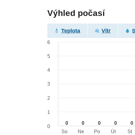
Výhled počasí
Teplota
Vítr
6
5
4
3
2
1
0
0
0
0
0
0
So
Ne
Po
Út
St