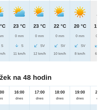
 °C
23 °C
23 °C
22 °C
20 °C
19 °C
mm
0 mm
0 mm
0 mm
0 mm
0 mm
S
S
SV
SV
SV
SV
km/h
11 km/h
12 km/h
10 km/h
8 km/h
6 km/h
žek na 48 hodin
:00
16:00
17:00
18:00
19:00
20:00
es
dnes
dnes
dnes
dnes
dnes