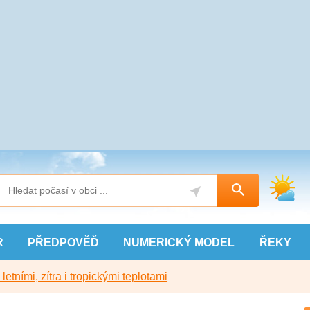
R
PŘEDPOVĚĎ
NUMERICKÝ
MODEL
ŘEKY
etními, zítra i tropickými teplotami