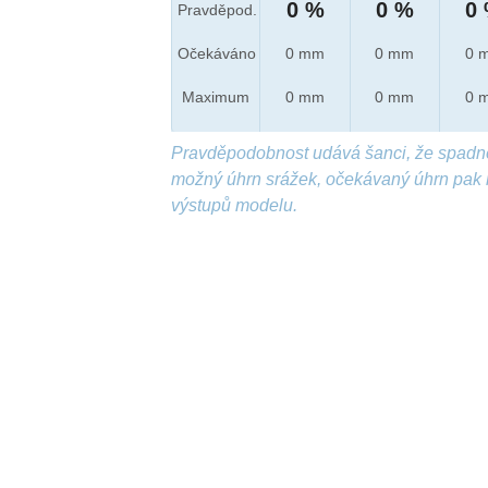
0 %
0 %
0
Pravděpod.
Očekáváno
0 mm
0 mm
0 
Maximum
0 mm
0 mm
0 
Pravděpodobnost udává šanci, že spadn
možný úhrn srážek, očekávaný úhrn pak 
výstupů modelu.