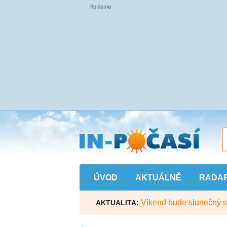
Přejít
na
hlavní
obsah
ÚVOD
AKTUÁLNĚ
RADA
Víkend bude slunečný s l
AKTUALITA: