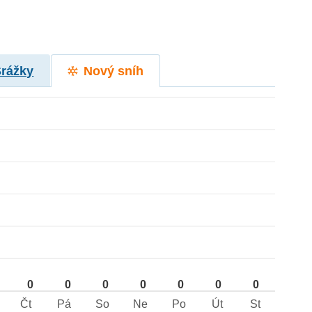
Srážky
Nový sníh
0
0
0
0
0
0
0
Čt
Pá
So
Ne
Po
Út
St