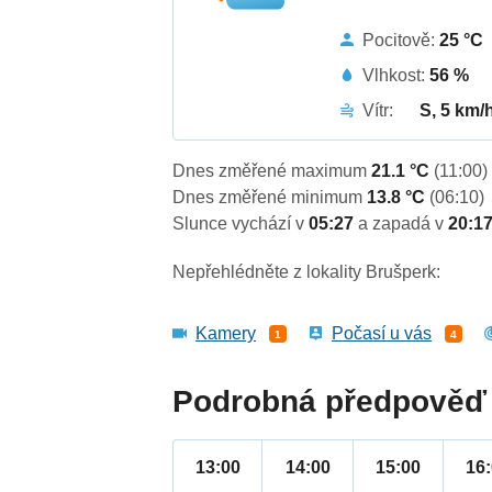
Pocitově:
25 °C
Vlhkost:
56 %
Vítr:
S, 5 km/
Dnes změřené maximum
21.1 °C
(11:00)
Dnes změřené minimum
13.8 °C
(06:10)
Slunce vychází v
05:27
a zapadá v
20:1
Nepřehlédněte z lokality Brušperk:
Kamery
Počasí u vás
1
4
Podrobná předpověď 
13:00
14:00
15:00
16