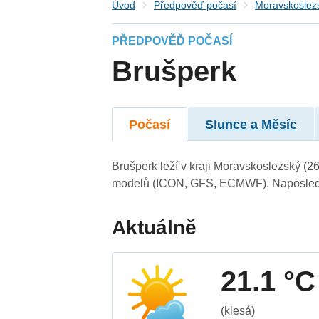
Úvod
Předpověď počasí
Moravskoslezs
PŘEDPOVĚĎ POČASÍ
Brušperk
Počasí
Slunce a Měsíc
Brušperk leží v kraji Moravskoslezský (2
modelů (ICON, GFS, ECMWF). Naposledy 
Aktuálně
21.1 °C
(klesá)