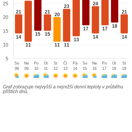
24
25
23
21
21
21
20
20
18
17
17
15
15
15
14
14
14
13
10
11
11
11
5
So
Ne
Po
Út
St
Čt
Pá
So
Ne
Po
Út
St
08
09
10
11
12
13
14
15
16
17
18
19
Graf zobrazuje nejvyšší a nejnižší denní teploty v průběhu
příštích dnů.