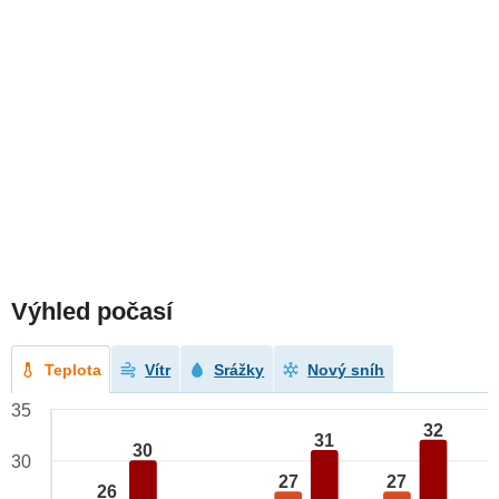
Výhled počasí
Teplota
Vítr
Srážky
Nový sníh
35
32
31
30
30
27
27
26