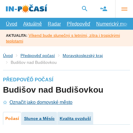
Přejít
na
hlavní
obsah
Úvod
Aktuálně
Radar
Předpověď
Numerický model
Víkend bude slunečný s letními, zítra i tropickými
AKTUALITA:
teplotami
Úvod
Předpověď počasí
Moravskoslezský kraj
Budišov nad Budišovkou
PŘEDPOVĚĎ POČASÍ
Budišov nad Budišovkou
Označit jako domovské město
Počasí
Slunce a Měsíc
Kvalita ovzduší