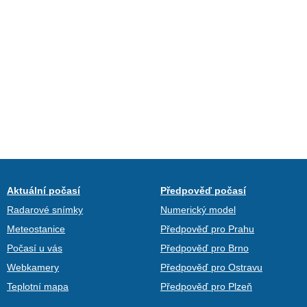
Aktuální počasí
Předpověď počasí
Radarové snímky
Numerický model
Meteostanice
Předpověď pro Prahu
Počasí u vás
Předpověď pro Brno
Webkamery
Předpověď pro Ostravu
Teplotní mapa
Předpověď pro Plzeň