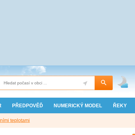
R
PŘEDPOVĚĎ
NUMERICKÝ
MODEL
ŘEKY
ními teplotami