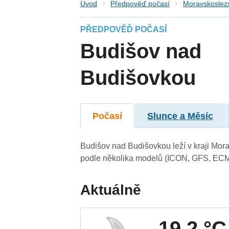
Úvod
Předpověď počasí
Moravskoslezs
PŘEDPOVĚĎ POČASÍ
Budišov nad
Budišovkou
Počasí
Slunce a Měsíc
Budišov nad Budišovkou leží v kraji Mor
podle několika modelů (ICON, GFS, ECM
Aktuálně
19.2 °C