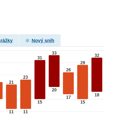
Srážky
Nový sníh
33
32
31
29
26
23
21
20
18
17
15
15
11
11