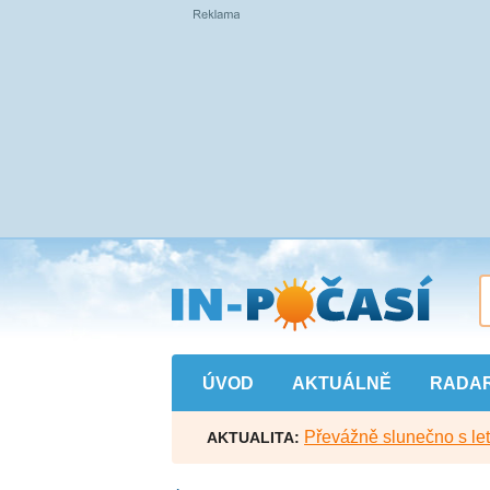
Přejít
na
hlavní
obsah
ÚVOD
AKTUÁLNĚ
RADA
Převážně slunečno s let
AKTUALITA: