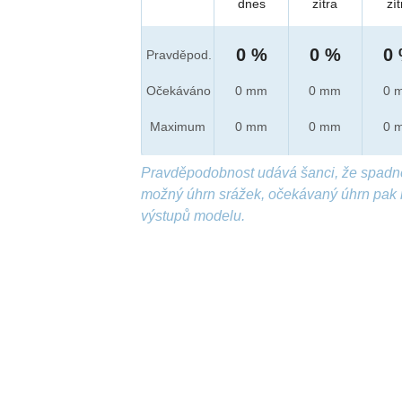
dnes
zítra
zít
0 %
0 %
0
Pravděpod.
Očekáváno
0 mm
0 mm
0 
Maximum
0 mm
0 mm
0 
Pravděpodobnost udává šanci, že spadn
možný úhrn srážek, očekávaný úhrn pak 
výstupů modelu.