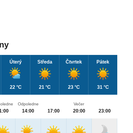
dny
Úterý
Středa
Čtvrtek
Pátek
22 °C
21 °C
23 °C
31 °C
oledne
Odpoledne
Večer
1:00
14:00
17:00
20:00
23:00