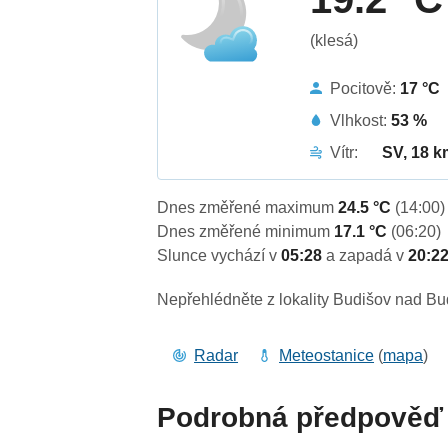
(klesá)
Pocitově:
17 °C
Vlhkost:
53 %
Vítr:
SV, 18 k
Dnes změřené maximum
24.5 °C
(14:00)
Dnes změřené minimum
17.1 °C
(06:20)
Slunce vychází v
05:28
a zapadá v
20:2
Nepřehlédněte z lokality Budišov nad Bu
Radar
Meteostanice
(
mapa
)
Podrobná předpověď 