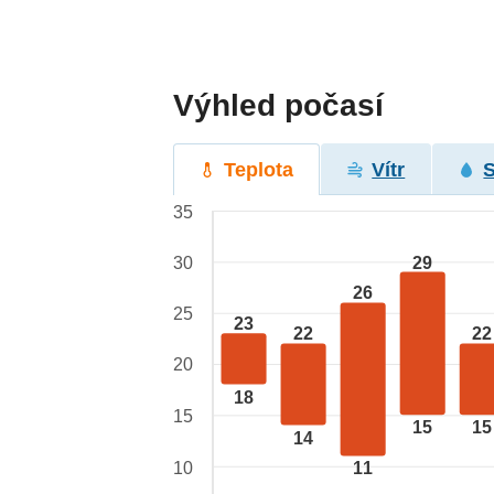
Výhled počasí
Teplota
Vítr
35
29
30
26
25
23
22
22
20
18
15
15
15
14
10
11