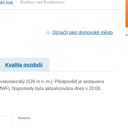
ký kraj
Budišov nad Budišovkou
Označit jako domovské město
Kvalita ovzduší
avskoslezský (526 m n. m.). Předpověď je sestavena
WF). Naposledy byla aktualizována dnes v 20:00.