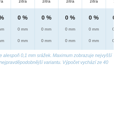
ra
zítra
zítra
zítra
zítra
zítra
 %
0 %
0 %
0 %
0 %
0 %
mm
0 mm
0 mm
0 mm
0 mm
0 mm
mm
0 mm
0 mm
0 mm
0 mm
0 mm
e alespoň 0,1 mm srážek. Maximum zobrazuje nejvyšší
nejpravděpodobnější variantu. Výpočet vychází ze 40