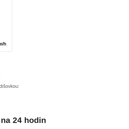
m/h
2
dišovkou:
na 24 hodin