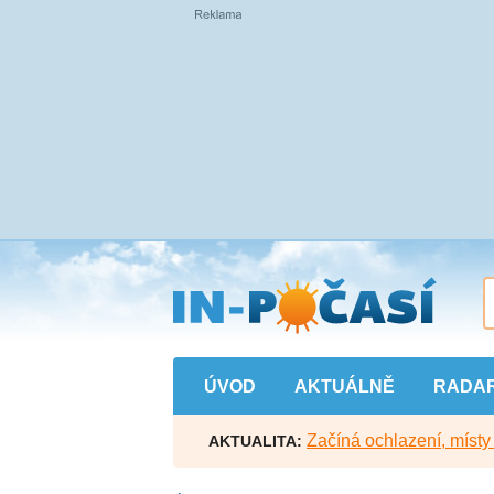
Přejít
na
hlavní
obsah
ÚVOD
AKTUÁLNĚ
RADA
Začíná ochlazení, míst
AKTUALITA: