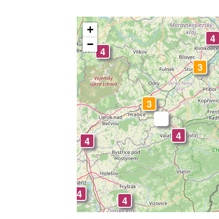
+
4
−
4
3
4
3
-
4
4
4
4
4