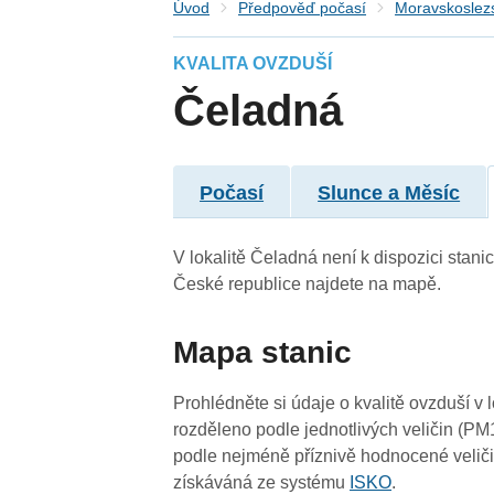
Úvod
Předpověď počasí
Moravskoslezs
KVALITA OVZDUŠÍ
Čeladná
Počasí
Slunce a Měsíc
V lokalitě Čeladná není k dispozici stanic
České republice najdete na mapě.
3
Mapa stanic
Prohlédněte si údaje o kvalitě ovzduší v 
rozděleno podle jednotlivých veličin (PM
podle nejméně příznivě hodnocené veliči
získáváná ze systému
ISKO
.