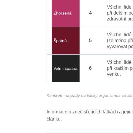
Všichni lid
4
při delším p
Zhoršená
zdravotní pr
Všichni lidé
5
(zejména při
Špatná
vyvarovat po
Všichni lidé
6
při kratším 
Velmi špatná
venku.
Konkrétní dopady na lidský organismus se liší 
Informace o znečisťujících látkách a jej
článku.