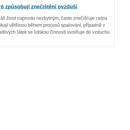
eré způsobují znečištění ovzduší
náš život naprosto nezbytným, často znečišťuje celou
nikají většinou během procesů spalování, případně v
dlivých látek se lidskou činností uvolňuje do vzduchu