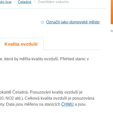
ký kraj
Čeladná
Znečištění vzduchu
Označit jako domovské město
Kvalita ovzduší
e, která by měřila kvalitu ovzduší. Přehled stanic v
lokalitě Čeladná. Posuzování kvality ovzduší je
10, NO2 atd.). Celková kvalita ovzduší je posuzována
ny. Data jsou měřena na stanicích
ČHMÚ
a jsou