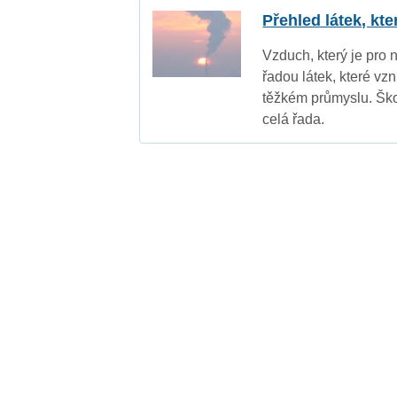
Přehled látek, kt
Vzduch, který je pro 
řadou látek, které vz
těžkém průmyslu. Ško
celá řada.