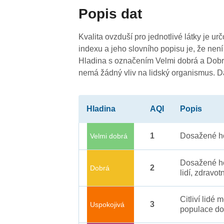
Popis dat
4
4
Kvalita ovzduší pro jednotlivé látky je ur
indexu a jeho slovního popisu je, že není
Hladina s označením Velmi dobrá a Dobrá
nemá žádný vliv na lidský organismus. 
Hladina
AQI
Popis
1
Dosažené ho
Velmi dobrá
Dosažené ho
2
Dobrá
lidí, zdravot
Citliví lidé
3
Uspokojivá
populace do