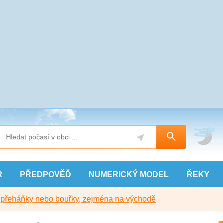
R
PŘEDPOVĚĎ
NUMERICKÝ
MODEL
ŘEKY
y přeháňky nebo bouřky, zejména na východě