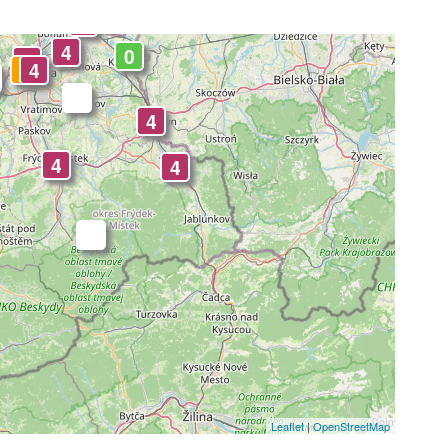
4
4
0
4
3
4
-
4
4
4
-
Leaflet
|
OpenStreetMap