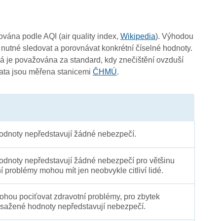
čována podle AQI (air quality index,
Wikipedia
). Výhodou
 nutné sledovat a porovnávat konkrétní číselné hodnoty.
 je považována za standard, kdy znečištění ovzduší
Data jsou měřena stanicemi
ČHMÚ
.
dnoty nepředstavují žádné nebezpečí.
dnoty nepředstavují žádné nebezpečí pro většinu
ní problémy mohou mít jen neobvykle citliví lidé.
 mohou pociťovat zdravotní problémy, pro zbytek
sažené hodnoty nepředstavují nebezpečí.