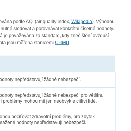
čována podle AQI (air quality index,
Wikipedia
). Výhodou
 nutné sledovat a porovnávat konkrétní číselné hodnoty.
 je považována za standard, kdy znečištění ovzduší
Data jsou měřena stanicemi
ČHMÚ
.
dnoty nepředstavují žádné nebezpečí.
dnoty nepředstavují žádné nebezpečí pro většinu
ní problémy mohou mít jen neobvykle citliví lidé.
 mohou pociťovat zdravotní problémy, pro zbytek
sažené hodnoty nepředstavují nebezpečí.