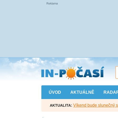
Přejít
na
hlavní
obsah
ÚVOD
AKTUÁLNĚ
RADA
Víkend bude slunečný s l
AKTUALITA: