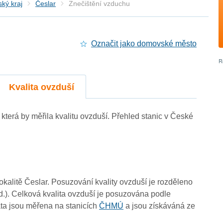
ký kraj
Česlar
Znečištění vzduchu
Označit jako domovské město
Kvalita ovzduší
, která by měřila kvalitu ovzduší. Přehled stanic v České
lokalitě Česlar. Posuzování kvality ovzduší je rozděleno
d.). Celková kvalita ovzduší je posuzována podle
ta jsou měřena na stanicích
ČHMÚ
a jsou získáváná ze