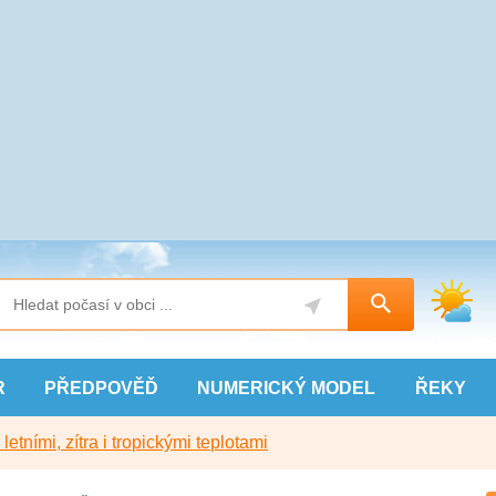
R
PŘEDPOVĚĎ
NUMERICKÝ
MODEL
ŘEKY
etními, zítra i tropickými teplotami