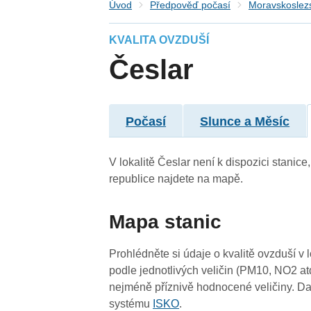
Úvod
Předpověď počasí
Moravskoslezs
KVALITA OVZDUŠÍ
Česlar
Počasí
Slunce a Měsíc
V lokalitě Česlar není k dispozici stanice
republice najdete na mapě.
Mapa stanic
Prohlédněte si údaje o kvalitě ovzduší v 
podle jednotlivých veličin (PM10, NO2 at
nejméně příznivě hodnocené veličiny. Da
systému
ISKO
.