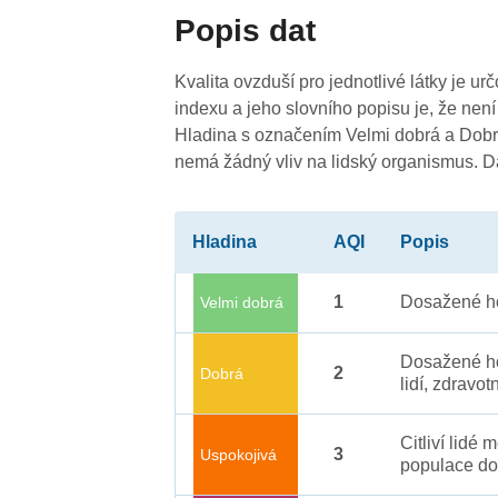
4
Popis dat
Kvalita ovzduší pro jednotlivé látky je ur
4
indexu a jeho slovního popisu je, že není
4
Hladina s označením Velmi dobrá a Dobrá
nemá žádný vliv na lidský organismus. 
Hladina
AQI
Popis
1
Dosažené ho
Velmi dobrá
Dosažené ho
2
Dobrá
lidí, zdravot
Citliví lidé
3
Uspokojivá
populace do