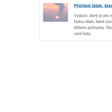
Přehled látek, kt
Vzduch, který je pro 
řadou látek, které vz
těžkém průmyslu. Ško
celá řada.