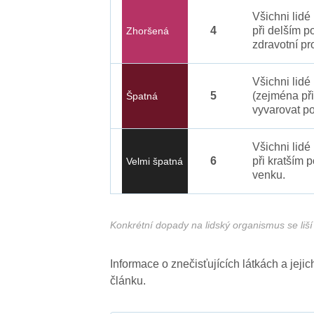
Všichni lid
4
při delším p
Zhoršená
zdravotní pr
Všichni lidé
5
(zejména při
Špatná
vyvarovat po
Všichni lidé
6
při kratším 
Velmi špatná
venku.
Konkrétní dopady na lidský organismus se liší 
Informace o znečisťujících látkách a jej
článku.