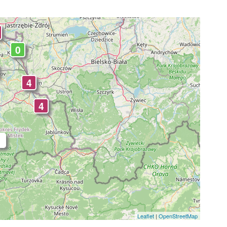
0
4
4
Leaflet
|
OpenStreetMap