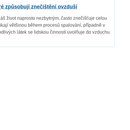
eré způsobují znečištění ovzduší
náš život naprosto nezbytným, často znečišťuje celou
nikají většinou během procesů spalování, případně v
dlivých látek se lidskou činností uvolňuje do vzduchu