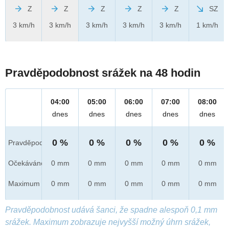
Z
Z
Z
Z
Z
SZ
3 km/h
3 km/h
3 km/h
3 km/h
3 km/h
1 km/h
Pravděpodobnost srážek na 48 hodin
04:00
05:00
06:00
07:00
08:00
dnes
dnes
dnes
dnes
dnes
0 %
0 %
0 %
0 %
0 %
Pravděpod.
Očekáváno
0 mm
0 mm
0 mm
0 mm
0 mm
Maximum
0 mm
0 mm
0 mm
0 mm
0 mm
Pravděpodobnost udává šanci, že spadne alespoň 0,1 mm
srážek. Maximum zobrazuje nejvyšší možný úhrn srážek,