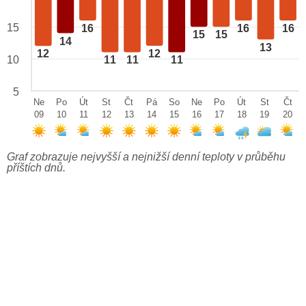
15
16
16
16
15
15
14
13
12
12
10
11
11
11
5
Ne
Po
Út
St
Čt
Pá
So
Ne
Po
Út
St
Čt
09
10
11
12
13
14
15
16
17
18
19
20
Graf zobrazuje nejvyšší a nejnižší denní teploty v průběhu
příštích dnů.