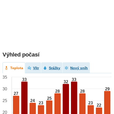
Výhled počasí
Teplota
Vítr
Srážky
Nový sníh
35
33
33
32
29
30
28
28
27
25
24
25
23
23
22
20