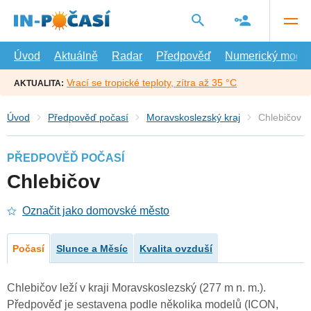
Přejít
na
hlavní
obsah
Úvod
Aktuálně
Radar
Předpověď
Numerický model
Vrací se tropické teploty, zítra až 35 °C
AKTUALITA:
Úvod
Předpověď počasí
Moravskoslezský kraj
Chlebičov
PŘEDPOVĚĎ POČASÍ
Chlebičov
Označit jako domovské město
Počasí
Slunce a Měsíc
Kvalita ovzduší
Chlebičov leží v kraji Moravskoslezský (277 m n. m.).
Předpověď je sestavena podle několika modelů (ICON,