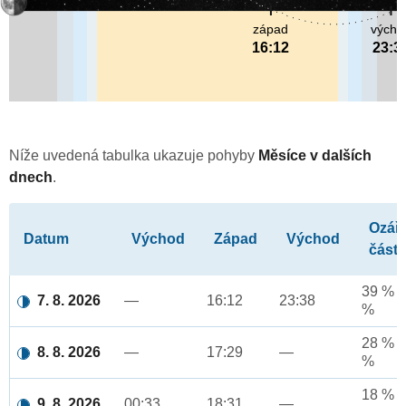
západ
výcho
16:12
23:3
Níže uvedená tabulka ukazuje pohyby
Měsíce v dalších
dnech
.
Ozář
Datum
Východ
Západ
Východ
část
39 % a
7. 8. 2026
—
16:12
23:38
%
28 % a
8. 8. 2026
—
17:29
—
%
18 % a
9. 8. 2026
00:33
18:31
—