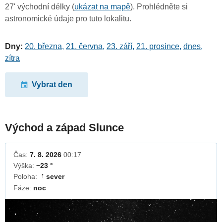
27' východní délky (
ukázat na mapě
). Prohlédněte si
astronomické údaje pro tuto lokalitu.
Dny:
20. března
,
21. června
,
23. září
,
21. prosince
,
dnes
,
zítra
Vybrat den
Východ a západ Slunce
Čas:
7. 8. 2026
00:17
Výška:
−23 °
Poloha:
sever
↓
Fáze:
noc