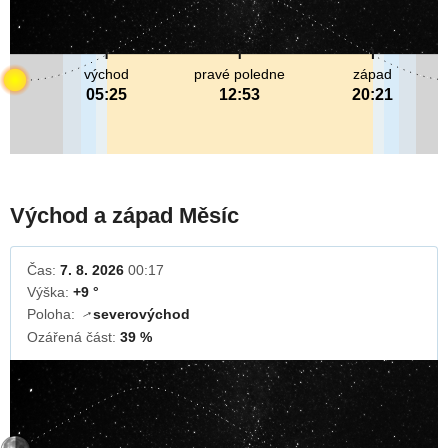
východ
pravé poledne
západ
05:25
12:53
20:21
Východ a západ Měsíc
Čas:
7. 8. 2026
00:17
Výška:
+9 °
Poloha:
severovýchod
↓
Ozářená část:
39 %