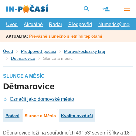
Přejít
na
hlavní
obsah
Úvod
Aktuálně
Radar
Předpověď
Numerický model
Převážně slunečno s letními teplotami
AKTUALITA:
Úvod
Předpověď počasí
Moravskoslezský kraj
Dětmarovice
Slunce a měsíc
SLUNCE A MĚSÍC
Dětmarovice
Označit jako domovské město
Počasí
Slunce a Měsíc
Kvalita ovzduší
Dětmarovice leží na souřadnicích 49° 53' severní šířky a 18°