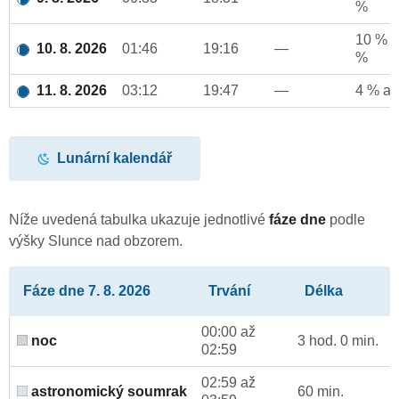
%
10 % a
10. 8. 2026
01:46
19:16
—
%
11. 8. 2026
03:12
19:47
—
4 % až
Lunární kalendář
Níže uvedená tabulka ukazuje jednotlivé
fáze dne
podle
výšky Slunce nad obzorem.
Fáze dne 7. 8. 2026
Trvání
Délka
00:00 až
noc
3 hod. 0 min.
02:59
02:59 až
astronomický soumrak
60 min.