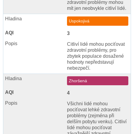
zdravotní problémy mohou
mít jen neobvykle citliví lidé.
Uspokojivá
3
Citliví lidé mohou pociťovat
zdravotní problémy, pro
zbytek populace dosažené
hodnoty nepředstavují
nebezpečí.
Zhoršená
4
Všichni lidé mohou
pociťovat lehké zdravotní
problémy (zejména při
delším pobytu venku). Citliví
lidé mohou pociťovat
závažnější zdravotní