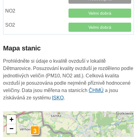
Velmi dobrá
Velmi dobrá
Mapa stanic
Prohlédněte si údaje o kvalitě ovzduší v lokalitě
Dětmarovice. Posuzování kvality ovzduší je rozděleno podle
jednotlivých veličin (PM10, NO2 atd.). Celková kvalita
ovzduší je posuzována podle nejméně příznivě hodnocené
veličiny. Data jsou měřena na stanicích
ČHMÚ
a jsou
získáváná ze systému
ISKO
.
+
−
3