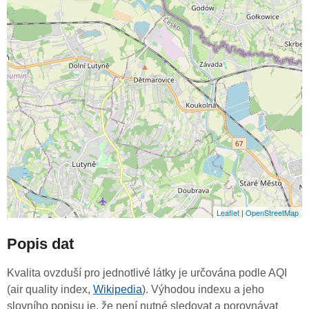
Leaflet
|
OpenStreetMap
Popis dat
Kvalita ovzduší pro jednotlivé látky je určována podle AQI
(air quality index,
Wikipedia
). Výhodou indexu a jeho
slovního popisu je, že není nutné sledovat a porovnávat