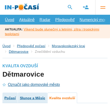
Přejít
na
hlavní
obsah
Úvod
Aktuálně
Radar
Předpověď
Numerický model
Víkend bude slunečný s letními, zítra i tropickými
AKTUALITA:
teplotami
Úvod
Předpověď počasí
Moravskoslezský kraj
Dětmarovice
Znečištění vzduchu
KVALITA OVZDUŠÍ
Dětmarovice
Označit jako domovské město
Počasí
Slunce a Měsíc
Kvalita ovzduší