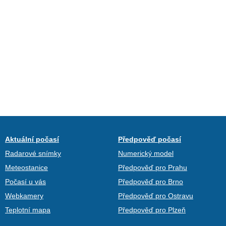
Aktuální počasí
Předpověď počasí
Radarové snímky
Numerický model
Meteostanice
Předpověď pro Prahu
Počasí u vás
Předpověď pro Brno
Webkamery
Předpověď pro Ostravu
Teplotní mapa
Předpověď pro Plzeň