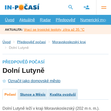
Přejít
na
hlavní
obsah
Úvod
Aktuálně
Radar
Předpověď
Numerický model
Vrací se tropické teploty, zítra až 35 °C
AKTUALITA:
Úvod
Předpověď počasí
Moravskoslezský kraj
Dolní Lutyně
PŘEDPOVĚĎ POČASÍ
Dolní Lutyně
Označit jako domovské město
Počasí
Slunce a Měsíc
Kvalita ovzduší
Dolní Lutyně leží v kraji Moravskoslezský (202 m n. m.).