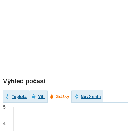
Výhled počasí
Teplota
Vítr
Srážky
Nový sníh
5
4