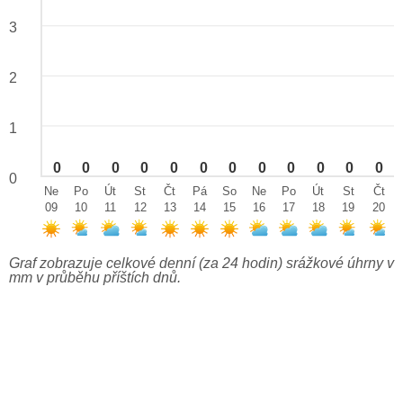
3
2
1
0
0
0
0
0
0
0
0
0
0
0
0
0
Ne
Po
Út
St
Čt
Pá
So
Ne
Po
Út
St
Čt
09
10
11
12
13
14
15
16
17
18
19
20
Graf zobrazuje celkové denní (za 24 hodin) srážkové úhrny v
mm v průběhu příštích dnů.