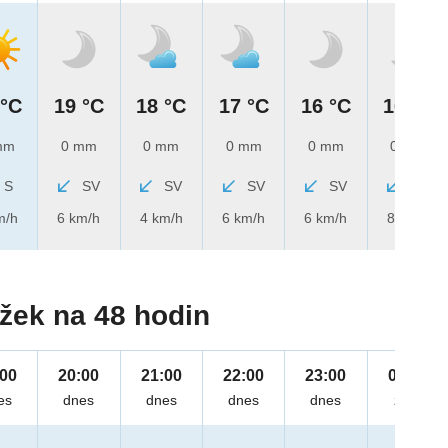
 °C
19 °C
18 °C
17 °C
16 °C
16 °C
mm
0 mm
0 mm
0 mm
0 mm
0 mm
S
SV
SV
SV
SV
SV
m/h
6 km/h
4 km/h
6 km/h
6 km/h
8 km/h
žek na 48 hodin
:00
20:00
21:00
22:00
23:00
00:00
es
dnes
dnes
dnes
dnes
zítra