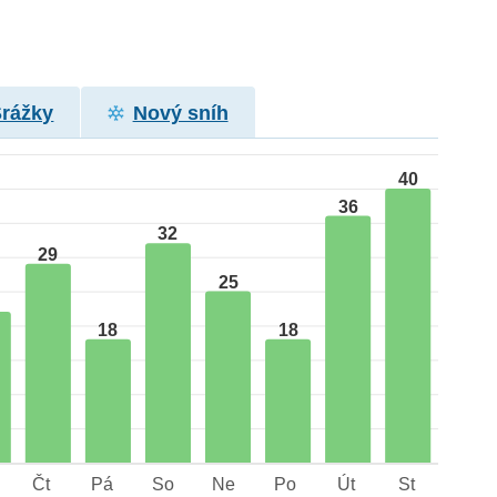
Srážky
Nový sníh
40
36
32
29
25
18
18
Čt
Pá
So
Ne
Po
Út
St