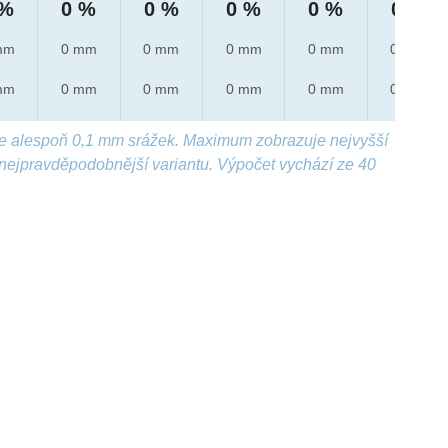
 %
0 %
0 %
0 %
0 %
0 %
mm
0 mm
0 mm
0 mm
0 mm
0 mm
mm
0 mm
0 mm
0 mm
0 mm
0 mm
e alespoň 0,1 mm srážek. Maximum zobrazuje nejvyšší
nejpravděpodobnější variantu. Výpočet vychází ze 40