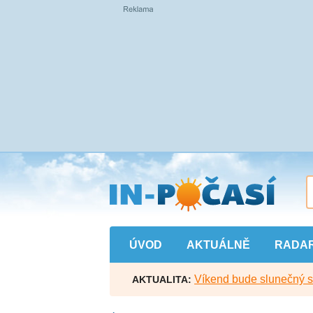
Přejít
na
hlavní
obsah
ÚVOD
AKTUÁLNĚ
RADA
Víkend bude slunečný s l
AKTUALITA: