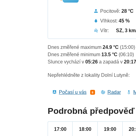
Pocitově:
28 °C
Vlhkost:
45 %
Vítr:
SZ, 3 km
Dnes změřené maximum
24.9 °C
(15:00)
Dnes změřené minimum
13.5 °C
(06:10)
Slunce vychází v
05:26
a zapadá v
20:1
Nepřehlédněte z lokality Dolní Lutyně:
Počasí u vás
Radar
M
8
Podrobná předpověď 
17:00
18:00
19:00
20