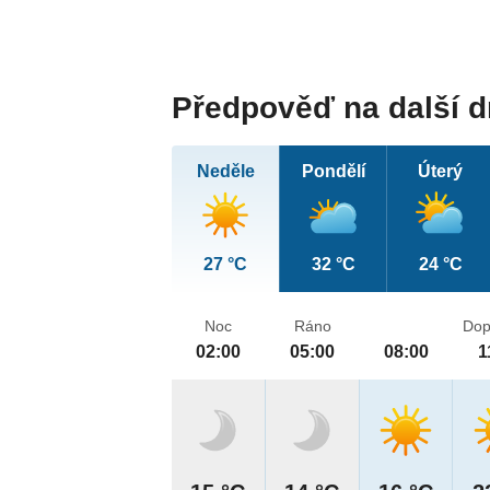
Předpověď na další 
Neděle
Pondělí
Úterý
27 °C
32 °C
24 °C
Noc
Ráno
Dop
02:00
05:00
08:00
1