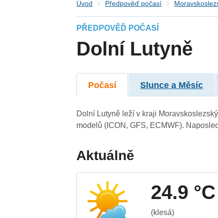
Úvod
Předpověď počasí
Moravskoslezs
PŘEDPOVĚĎ POČASÍ
Dolní Lutyně
Počasí
Slunce a Měsíc
Dolní Lutyně leží v kraji Moravskoslezsk
modelů (ICON, GFS, ECMWF). Naposledy 
Aktuálně
24.9 °C
(klesá)