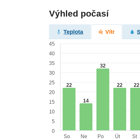
Výhled počasí
Teplota
Vítr
45
40
35
32
30
25
22
22
22
20
14
15
10
5
0
So
Ne
Po
Út
St