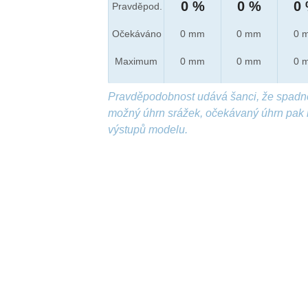
0 %
0 %
0
Pravděpod.
Očekáváno
0 mm
0 mm
0 
Maximum
0 mm
0 mm
0 
Pravděpodobnost udává šanci, že spadn
možný úhrn srážek, očekávaný úhrn pak 
výstupů modelu.