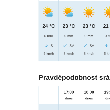
24 °C
23 °C
23 °C
21
0 mm
0 mm
0 mm
0 
S
SV
SV
9 km/h
8 km/h
8 km/h
5 k
Pravděpodobnost srá
17:00
18:00
19
dnes
dnes
dn