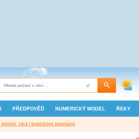
R
PŘEDPOVĚĎ
NUMERICKÝ
MODEL
ŘEKY
etními, zítra i tropickými teplotami